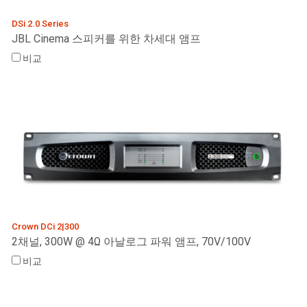
DSi 2.0 Series
JBL Cinema 스피커를 위한 차세대 앰프
언어/지역
비교
Crown DCi 2|300
2채널, 300W @ 4Ω 아날로그 파워 앰프, 70V/100V
비교