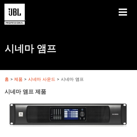
제품
시네마 앰프
사례 연구
학습 세션
교육
홈
>
제품
>
시네마 사운드
>
시네마 앰프
시네마 앰프 제품
소개
구매처 및 연결 방법
지원