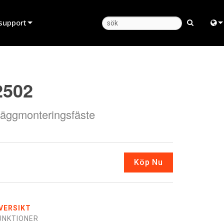
support
Produktsupport
Engl
Hjälpcenter dygnet runt
中
2502
Konsultportal
Fra
äggmonteringsfäste
programvara
日
firmware
ខ្មែរ
Nedladdningar
ربي
Köp Nu
Garanti
Deu
produktregistrering
Esp
VERSIKT
Service
Bah
UNKTIONER