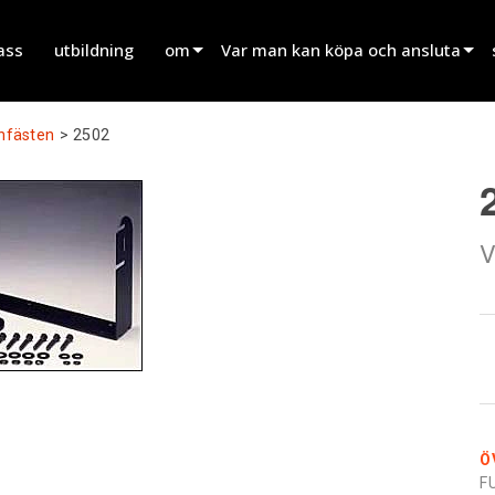
ass
utbildning
om
Var man kan köpa och ansluta
innovation
Hitta en återförsäljare
nfästen
>
2502
nyheter
Hitta en uthyrningspartner
history
Hitta en installatör
V
Prata med försäljning
Ö
F