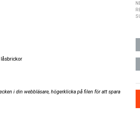
N
R
S
 låsbrickor
cken i din webbläsare, högerklicka på filen för att spara