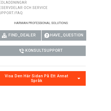
EDLADDNINGAR
Ital
ESERVDELAR OCH SERVICE
UPPORT/FAQ
ภาษ
HARMAN PROFESSIONAL SOLUTIONS:
Tiế
FIND_DEALER
HAVE_QUESTION
Dan
Ελλ
KONSULTSUPPORT
Pols
Por
Sve
Visa Den Här Sidan På Ett Annat
Språk
한