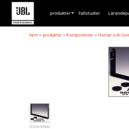
produkter
Fallstudier
Lärandep
Produktväljare
hem
>
produkter
>
Komponenter
>
Hornar och hor
Biografljud
Installerad
Live Portabel
EN 54
Turnélyd
Inspelning & Broadcasting
Komponenter
Utgångna produkter
Större bilder