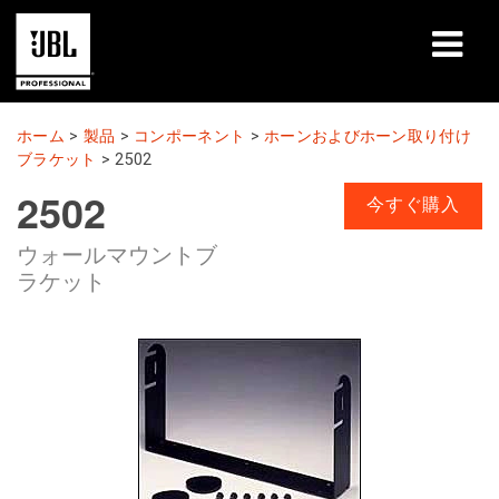
製品
ホーム
>
製品
>
コンポーネント
>
ホーンおよびホーン取り付け
ブラケット
>
2502
導入事例
2502
今すぐ購入
学習セッション
ウォールマウントブ
ラケット
トレーニング
会社概要
購入・お問い合わせ
サポート