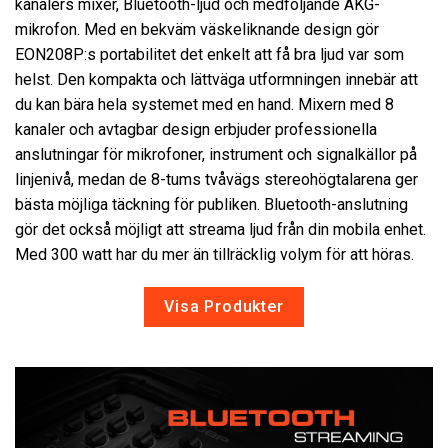
kanalers mixer, Bluetooth-ljud och medföljande AKG-
mikrofon. Med en bekväm väskeliknande design gör
EON208P:s portabilitet det enkelt att få bra ljud var som
Språk/Region
helst. Den kompakta och lättväga utformningen innebär att
du kan bära hela systemet med en hand. Mixern med 8
kanaler och avtagbar design erbjuder professionella
anslutningar för mikrofoner, instrument och signalkällor på
linjenivå, medan de 8-tums tvåvägs stereohögtalarena ger
bästa möjliga täckning för publiken. Bluetooth-anslutning
gör det också möjligt att streama ljud från din mobila enhet.
Med 300 watt har du mer än tillräcklig volym för att höras.
Visa Produkter