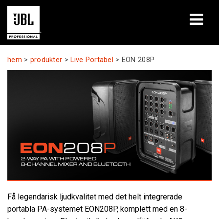
produkter
hem
>
produkter
>
Live Portabel
>
EON 208P
Fallstudier
Lärandepass
utbildning
om
Var man kan köpa och ansluta
support
Få legendarisk ljudkvalitet med det helt integrerade
portabla PA-systemet EON208P, komplett med en 8-