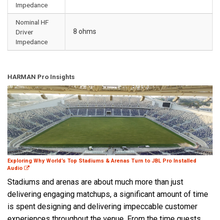
Impedance
Nominal HF
8 ohms
Driver
Impedance
HARMAN Pro Insights
Exploring Why World’s Top Stadiums & Arenas Turn to JBL Pro Installed
Audio
Stadiums and arenas are about much more than just
delivering engaging matchups, a significant amount of time
is spent designing and delivering impeccable customer
experiences throughout the venue. From the time guests