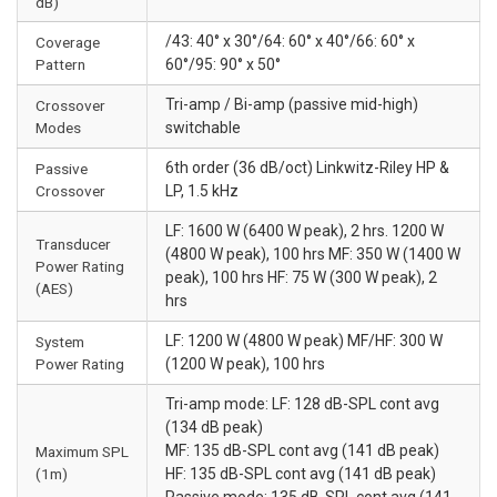
dB)
/43: 40° x 30°/64: 60° x 40°/66: 60° x
Coverage
Pattern
60°/95: 90° x 50°
Tri-amp / Bi-amp (passive mid-high)
Crossover
Modes
switchable
6th order (36 dB/oct) Linkwitz-Riley HP &
Passive
Crossover
LP, 1.5 kHz
LF: 1600 W (6400 W peak), 2 hrs. 1200 W
Transducer
(4800 W peak), 100 hrs MF: 350 W (1400 W
Power Rating
peak), 100 hrs HF: 75 W (300 W peak), 2
(AES)
hrs
LF: 1200 W (4800 W peak) MF/HF: 300 W
System
Power Rating
(1200 W peak), 100 hrs
Tri-amp mode: LF: 128 dB-SPL cont avg
(134 dB peak)
MF: 135 dB-SPL cont avg (141 dB peak)
Maximum SPL
(1m)
HF: 135 dB-SPL cont avg (141 dB peak)
Passive mode: 135 dB-SPL cont avg (141