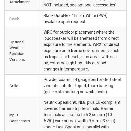
Attachment
NOT included, see optional accessories).
Black DuraFlex™ finish. White (-WH)
Finish
available upon request.
WRC for outdoor placement where the
loudspeaker will be sheltered from direct
Optional
exposure to the elements. WRX for direct
Weather
exposure or extreme environments, such
Resistant
as tropical or beach, or in areas with salt
Versions
air, extreme high humidity or rapid
changes in temperature.
Powder coated 14 gauge perforated steel,
Grille
zinc-phosphate dipped, foam backing
(grille cloth backing on white units)
Neutrik Speakon® NL8, plus CE-compliant
covered barrier strip terminals. Barrier
terminals accept up to 5.2 sq mm (10
Input
Connectors
AWG) wire or max width 9 mm (.375 in)
spade lugs. Speakon in parallel with