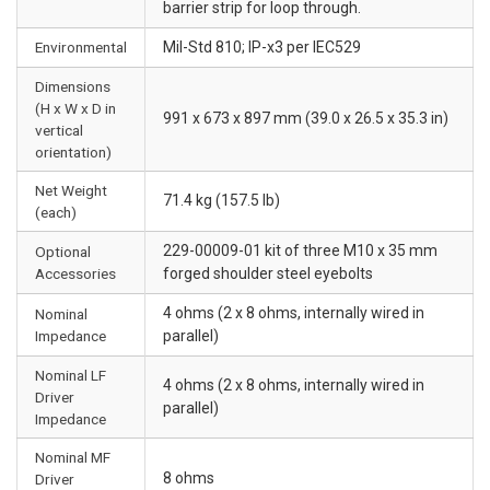
barrier strip for loop through.
Environmental
Mil-Std 810; IP-x3 per IEC529
Dimensions
(H x W x D in
991 x 673 x 897 mm (39.0 x 26.5 x 35.3 in)
vertical
orientation)
Net Weight
71.4 kg (157.5 lb)
(each)
229-00009-01 kit of three M10 x 35 mm
Optional
Accessories
forged shoulder steel eyebolts
4 ohms (2 x 8 ohms, internally wired in
Nominal
Impedance
parallel)
Nominal LF
4 ohms (2 x 8 ohms, internally wired in
Driver
parallel)
Impedance
Nominal MF
8 ohms
Driver