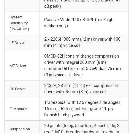
dB peak)
System
Passive Mode: 110 dB-SPL (mid/high
Sensitivity
section only)
(1w @ 1m)
2 x 2206H 300 mm (12 in) driver with 100
LF Driver
mm (4 in) voice coil
CMCD-82H cone midrange compression
driver with integral 200 mm (8 in)
MF Driver
diameter Differential Drive® dual 75 mm
(3 in) voice coil driver
2432H, 38 mm (1.5 in) exit compression
HF Driver
driver with 75 mm (3 in) voice coil
Trapezoidal with 12.5 degree side angles,
Enclosure
16 mm (.625 in) exterior grade 11-ply
Finnish birch plywood.
20 points (5 top, 5 bottom, 4 each side, 2
Suspension
rear), M10 threaded hardware (eyebolts