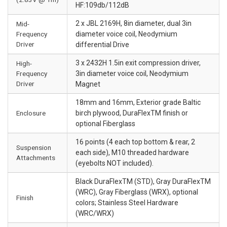
HF:109db/112dB
2 x JBL 2169H, 8in diameter, dual 3in
Mid-
Frequency
diameter voice coil, Neodymium
Driver
differential Drive
3 x 2432H 1.5in exit compression driver,
High-
Frequency
3in diameter voice coil, Neodymium
Driver
Magnet
18mm and 16mm, Exterior grade Baltic
Enclosure
birch plywood, DuraFlexTM finish or
optional Fiberglass
16 points (4 each top bottom & rear, 2
Suspension
each side), M10 threaded hardware
Attachments
(eyebolts NOT included).
Black DuraFlexTM (STD), Gray DuraFlexTM
(WRC), Gray Fiberglass (WRX), optional
Finish
colors; Stainless Steel Hardware
(WRC/WRX)