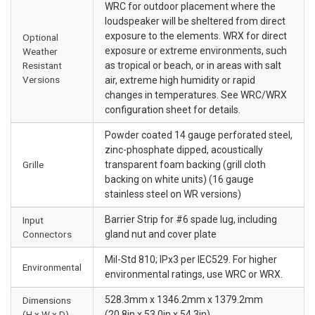
WRC for outdoor placement where the
loudspeaker will be sheltered from direct
exposure to the elements. WRX for direct
Optional
exposure or extreme environments, such
Weather
Resistant
as tropical or beach, or in areas with salt
Versions
air, extreme high humidity or rapid
changes in temperatures. See WRC/WRX
configuration sheet for details.
Powder coated 14 gauge perforated steel,
zinc-phosphate dipped, acoustically
Grille
transparent foam backing (grill cloth
backing on white units) (16 gauge
stainless steel on WR versions)
Barrier Strip for #6 spade lug, including
Input
Connectors
gland nut and cover plate
Mil-Std 810; IPx3 per IEC529. For higher
Environmental
environmental ratings, use WRC or WRX.
528.3mm x 1346.2mm x 1379.2mm
Dimensions
(H x W x D)
(20.8in x 53.0in x 54.3in)