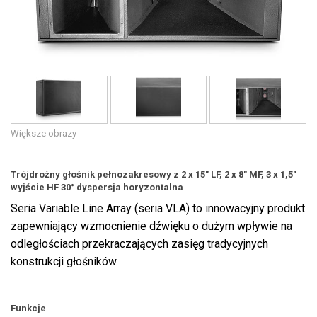
Język/Region
Większe obrazy
Trójdrożny głośnik pełnozakresowy z 2 x 15" LF, 2 x 8" MF, 3 x 1,5"
wyjście HF 30° dyspersja horyzontalna
Seria Variable Line Array (seria VLA) to innowacyjny produkt
zapewniający wzmocnienie dźwięku o dużym wpływie na
odległościach przekraczających zasięg tradycyjnych
konstrukcji głośników.
Funkcje