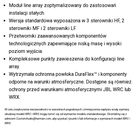
Moduł line array zoptymalizowany do zastosowań
instalacji stałych.
Wersja standardowa wyposażona w 3 sterowniki HF, 2
sterowniki MF i 2 sterowniki LF.
Przetworniki zaawansowanych komponentów
technologicznych zapewniające niską masę i wysoki
poziom wyjścia.
Kompleksowe punkty zawieszenia do konfiguracji line
array.
Wytrzymała ochronna powłoka DuraFlex™ i komponenty
odporne na warunki atmosferyczne. Dostępne są również
ochrony przed warunkami atmosferycznymi JBL WRC lub
WRX.
W celu zwiększenia niezawodności w warunkach pogodowych i zmniejszenia napływu wody, wymiary
obudowy modeli WRC i WRX mogą różnić się od wymiarów modelu standardowego. Skontaktuj się z
adresem CustomAudio@harman.com, aby uzyskać rysunki i/lub informacje o wymiarach modeli WRC i
WRX.