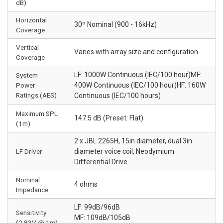
dB)
Horizontal
30º Nominal (900 - 16kHz)
Coverage
Vertical
Varies with array size and configuration.
Coverage
LF: 1000W Continuous (IEC/100 hour)MF:
System
Power
400W Continuous (IEC/100 hour)HF: 160W
Ratings (AES)
Continuous (IEC/100 hours)
Maximum SPL
147.5 dB (Preset: Flat)
(1m)
2 x JBL 2265H, 15in diameter, dual 3in
LF Driver
diameter voice coil, Neodymium
Differential Drive
Nominal
4 ohms
Impedance
LF: 99dB/96dB
Sensitivity
MF: 109dB/105dB
(2.83V @ 1m)