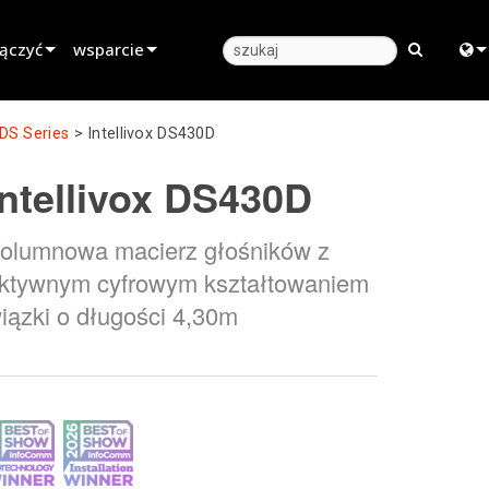
łączyć
wsparcie
Wsparcie produktu
Engl
DS Series
>
Intellivox DS430D
najmu
Centrum pomocy 24/7
中
Intellivox DS430D
Portal dla Konsultantów
日
olumnowa macierz głośników z
rzedażą
oprogramowanie
한
ktywnym cyfrowym kształtowaniem
oprogramowanie sprzętowe
iązki o długości 4,30m
Pobrania
Gwarancja
rejestracja produktu
Serwis