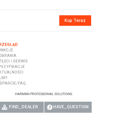
Kup Teraz
RZEGLĄD
UNKCJE
OBRANIA
ZĘŚCI I SERWIS
PECYFIKACJE
KTUALNOŚCI
ILMY
SPARCIE/FAQ
HARMAN PROFESSIONAL SOLUTIONS:
FIND_DEALER
HAVE_QUESTION