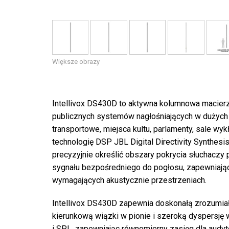
Większe obrazy
Intellivox DS430D to aktywna kolumnowa macier
publicznych systemów nagłośniających w dużych l
transportowe, miejsca kultu, parlamenty, sale wyk
technologię DSP JBL Digital Directivity Synthes
precyzyjnie określić obszary pokrycia słuchaczy
sygnału bezpośredniego do pogłosu, zapewniając 
wymagających akustycznie przestrzeniach.
Intellivox DS430D zapewnia doskonałą zrozumiał
kierunkową wiązki w pionie i szeroką dyspersję 
i SPL, zapewniając równomierny zasięg dla audyto