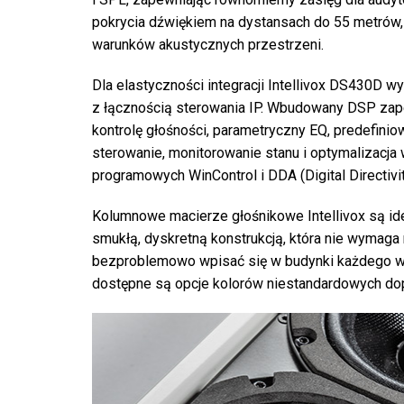
pokrycia dźwiękiem na dystansach do 55 metrów,
warunków akustycznych przestrzeni.
Dla elastyczności integracji Intellivox DS430D 
z łącznością sterowania IP. Wbudowany DSP zap
kontrolę głośności, parametryczny EQ, predefiniow
sterowanie, monitorowanie stanu i optymalizacj
programowych WinControl i DDA (Digital Directivit
Kolumnowe macierze głośnikowe Intellivox są ide
smukłą, dyskretną konstrukcją, która nie wymaga
bezproblemowo wpisać się w budynki każdego wiek
dostępne są opcje kolorów niestandardowych dop