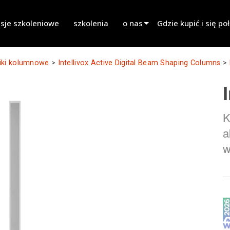
sje szkoleniowe
szkolenia
o nas
Gdzie kupić i się po
innovation
Znajdź dealera
iki kolumnowe
>
Intellivox Active Digital Beam Shaping Columns
>
aktualności
Znajdź partnera wy
history
Znajdź instalatora
K
Skontaktuj się ze sp
a
w