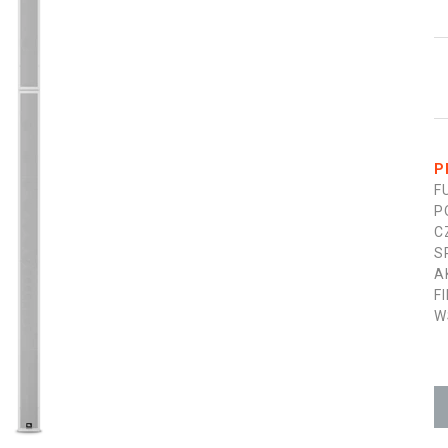
P
F
P
C
S
A
F
W