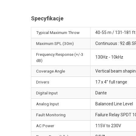
Specyfikacje
Typical Maximum Throw
40-55 m / 131-181 ft
Maximum SPL (30m)
Continuous : 92 dB S
Frequency Response (+/-3
130Hz - 10kHz
dB)
Coverage Angle
Vertical beam shaping
Drivers
17 x 4” full range
Digital Input
Dante
Analog Input
Balanced Line Level
Fault Monitoring
Failure Relay SPDT 
AC Power
115V to 230V