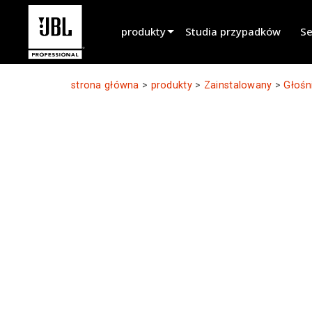
produkty
Studia przypadków
Se
Selektor produktów
strona główna
>
produkty
>
Zainstalowany
>
Głośn
Dźwięk Kinowy
Zainstalowany
Przenośny na żywo
EN 54
Dźwięk Tournée
Nagrywanie i transmisja
Komponenty
Wycofane produkty