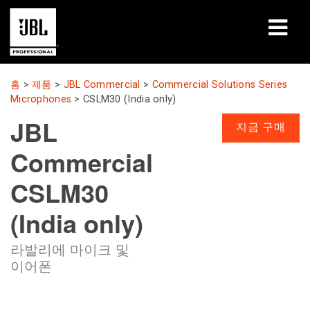
제품
홈
>
제품
>
JBL Commercial
>
Commercial Solutions Series
Microphones
>
CSLM30 (India only)
사례 연구
JBL
지금 구매
학습 세션
Commercial
교육
CSLM30
소개
(India only)
구매처 및 연결 방법
라발리에 마이크 및
이어폰
지원