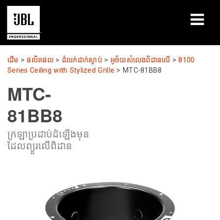
ផលិតផល
ដើម
>
ផលិតផល
>
ដំលក់ដាក់ស្ថាប់
>
អូច័យសំលេងពិដានលើ
>
8100
Series Ceiling with Stylized Grille
>
MTC-81BB8
ករណីសិក្សា
MTC-
សម័យសិក្សា
81BB8
បណ្ដុះបណ្ដាល
ក្រឡាប្រដាប់ដំឡើងមុន
ដែលព្យួរលើពិដាន
អំពី
កន្លែងទិញ និងភ្ជាប់
ការគាំទ្រ