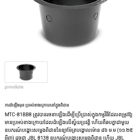
ភាសា/តំបន់
រូបភាពធំជាង
ការដំឡើងមុន ប្រអប់ខាងក្រោយនៅក្នុងពិដាន
MTC-81BB8 ត្រូវបានរចនាឡើងដើម្បីប្រើប្រាស់ក្នុងកម្មវិធីដែលតម្រូវឱ្យ
មានប្រអប់ខាងក្រោយដែលដំឡើងលើស្វ័យប្រវត្តិ ហើយគឺឆបគ្នាជាមួយ
ឧបករណ៍បង្ហោះសម្លេងពិដាននៃឌ្យាម៉ែត្របង្គោលម៉ោន ៨៦ ម.ម (១១.២៥
អ៊ីញ) ដូចជា JBL 8138 ឧបករណ៍បង្ហោះសម្លេងពិដាន ហើយ JBL