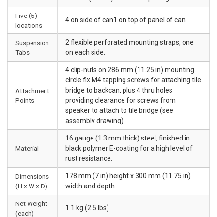
Five (5)
4 on side of can1 on top of panel of can
locations
2 flexible perforated mounting straps, one
Suspension
Tabs
on each side.
4 clip-nuts on 286 mm (11.25 in) mounting
circle fix M4 tapping screws for attaching tile
bridge to backcan, plus 4 thru holes
Attachment
Points
providing clearance for screws from
speaker to attach to tile bridge (see
assembly drawing).
16 gauge (1.3 mm thick) steel, finished in
Material
black polymer E-coating for a high level of
rust resistance.
178 mm (7 in) height x 300 mm (11.75 in)
Dimensions
(H x W x D)
width and depth
Net Weight
1.1 kg (2.5 lbs)
(each)