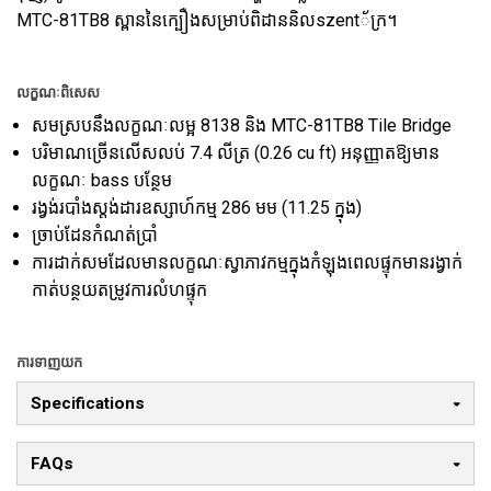
MTC-81TB8 ស្ពាននៃក្បឿងសម្រាប់ពិដាននិលszent័ក្រ។
លក្ខណៈពិសេស
សមស្របនឹងលក្ខណៈលម្អ 8138 និង MTC-81TB8 Tile Bridge
បរិមាណច្រើនលើសលប់ 7.4 លីត្រ (0.26 cu ft) អនុញ្ញាតឱ្យមាន
លក្ខណៈ bass បន្ថែម
រង្វង់របាំងស្តង់ដារឧស្សាហ៍កម្ម 286 មម (11.25 ក្នុង)
ច្រាប់ដែនកំណត់ប្រាំ
ការដាក់សមដែលមានលក្ខណៈស្វាភាវកម្មក្នុងកំឡុងពេលផ្ទុកមានរង្វាក់
កាត់បន្ថយតម្រូវការលំហផ្ទុក
ការទាញយក
Specifications
FAQs