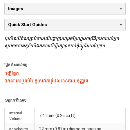
Images
Quick Start Guides
ប្រសិនបើតំណភ្ជាប់ខាងលើបង្ហាញអក្សរចម្លែកក្នុងកម្មវិធីរុករករបស់អ្នក
សូមចុចខាងស្តាំលើឯកសារដើម្បីរក្សាទុកទៅកុំព្យូទ័ររបស់អ្នក។
ផ្នែក និងសេវាកម្ម
បញ្ជីផ្នែក
ឯកសារសម្រាប់ដៃគូសេវាកម្មដែលមានការអនុញ្ញាត
លក្ខណៈពិសេស
Internal
7.4 liters (0.26 cu ft)
Volume
Knockouts
22 mm (0.87 in) diameter opening