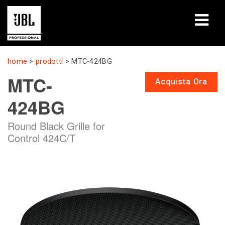
prodotti
home
>
prodotti
>
MTC-424BG
MTC-
Casi di studio
Acquista Ora
424BG
Sessioni di formazione
Round Black Grille for
formazione
Control 424C/T
chi siamo
Dove acquistare e collegarsi
supporto