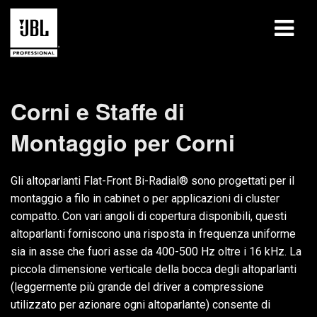
prodotti
Corni e Staffe di
Casi di studio
Montaggio per Corni
Sessioni di formazione
Gli altoparlanti Flat-Front Bi-Radial® sono progettati per il
formazione
montaggio a filo in cabinet o per applicazioni di cluster
compatto. Con vari angoli di copertura disponibili, questi
chi siamo
altoparlanti forniscono una risposta in frequenza uniforme
Dove acquistare e collegarsi
sia in asse che fuori asse da 400-500 Hz oltre i 16 kHz. La
piccola dimensione verticale della bocca degli altoparlanti
supporto
(leggermente più grande del driver a compressione
utilizzato per azionare ogni altoparlante) consente di