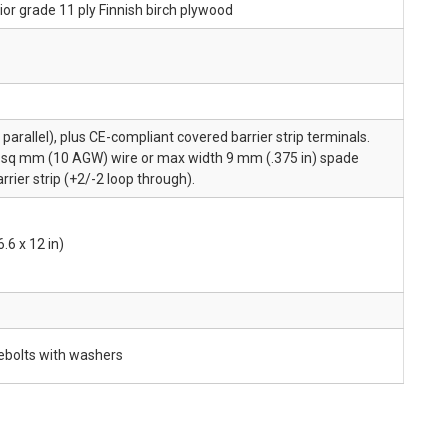
ior grade 11 ply Finnish birch plywood
arallel), plus CE-compliant covered barrier strip terminals.
.2 sq mm (10 AGW) wire or max width 9 mm (.375 in) spade
arrier strip (+2/-2 loop through).
.6 x 12 in)
ebolts with washers