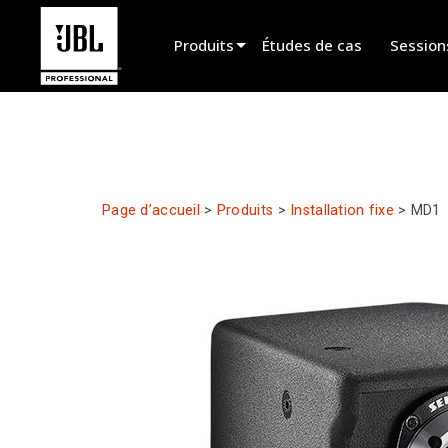
Produits
Études de cas
Session
Sélecteur de produit
Cinéma
Installation fixe
Page d’accueil
>
Produits
>
Installation fixe
>
MD1
Sonorisation portable
EN 54
Spectacle vivant
Enregistrement et broadcast
Haut-parleurs
Produits arrêtés