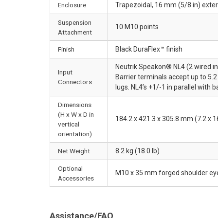
Enclosure
Trapezoidal, 16 mm (5/8 in) exter
Suspension
10 M10 points
Attachment
Finish
Black DuraFlex™ finish
Neutrik Speakon® NL4 (2 wired in p
Input
Barrier terminals accept up to 5
Connectors
lugs. NL4’s +1/-1 in parallel with b
Dimensions
(H x W x D in
184.2 x 421.3 x 305.8 mm (7.2 x 16
vertical
orientation)
Net Weight
8.2 kg (18.0 lb)
Optional
M10 x 35 mm forged shoulder ey
Accessories
Assistance/FAQ