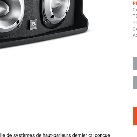
P
C
T
P
C
A
le de systèmes de haut-parleurs dernier cri conçue