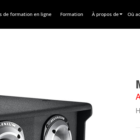
s de formation en ligne
Formation
À propos de
Où ac
Innovation
Trouv
News
Trouv
History
Trouv
Parle
A
H