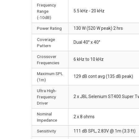
Frequency
5.5 kHz - 20 kHz
Range
(-10dB)
Power Rating
130 W (520 W peak) 2 hrs
Coverage
Dual 40° x 40°
Pattern
Crossover
6 kHz to 10 kHz
Frequencies
Maximum SPL
129 dB cont avg (135 dB peak)
(1m)
Ultra High-
2 x JBL Selenium ST400 Super T
Frequency
Driver
Nominal
2 x 8 ohms
Impedance
Sensitivity
111 dB SPL, 2.83V @ 1m (3.3 ft)