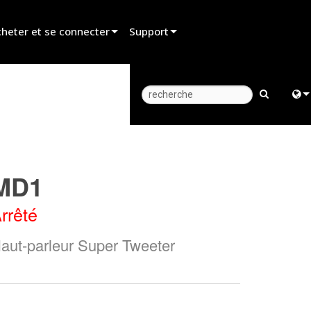
heter et se connecter
Support
er un revendeur
Assistance produit
er un partenaire de location
Centre d’aide 24/7
er un installateur
Portail Consultants
Engl
z aux ventes
Logiciel
中
MD1
Firmware
日
rrêté
Téléchargements
한
aut-parleur Super Tweeter
Garantie
Enregistrement du produit
Service