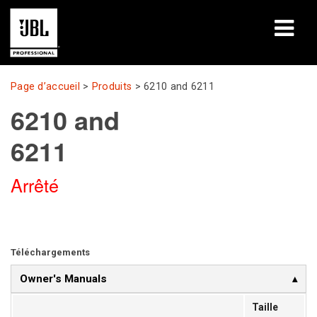
Produits
Page d’accueil
>
Produits
>
6210 and 6211
6210 and
Études de cas
6211
Sessions de formation en ligne
Arrêté
Formation
À propos de
Où acheter et se connecter
Téléchargements
Owner's Manuals
Support
Taille