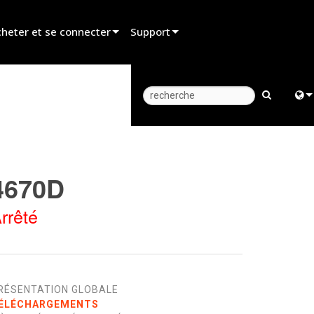
heter et se connecter
Support
er un revendeur
Assistance produit
er un partenaire de location
Centre d’aide 24/7
er un installateur
Portail Consultants
Engl
z aux ventes
Logiciel
中
4670D
Firmware
日
rrêté
Téléchargements
한
Garantie
Enregistrement du produit
RÉSENTATION GLOBALE
Service
ÉLÉCHARGEMENTS