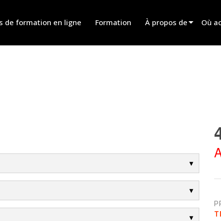
s de formation en ligne
Formation
À propos de
Où ac
Innovation
Trouv
News
Trouv
History
Trouv
Parle
A
P
T