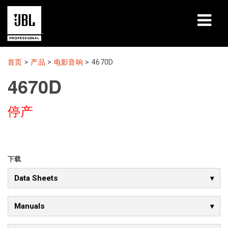
产品
首页
>
产品
>
电影音响
>
4670D
4670D
案例研究
停产
学习课程
培训
关于
下载
Data Sheets
哪里购买和连接
支持
Manuals