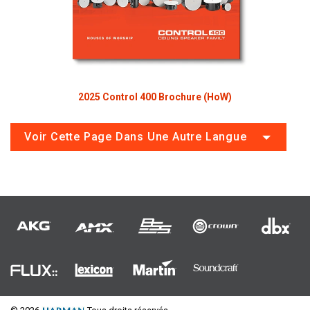
2025 Control 400 Brochure (HoW)
Voir Cette Page Dans Une Autre Langue