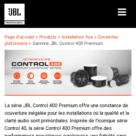
Produits
Page d’accueil
>
Produits
>
Installation fixe
>
Enceintes
plafonniers
>
Gamme JBL Control 400 Premium
Études de cas
Sessions de formation en ligne
Formation
À propos de
La série JBL Control 400 Premium offre une constance de
Où acheter et se connecter
couverture inégalée pour les installations où la qualité et la
clarté audio sont primordiales. Inspirée de l'iconique série
Support
Control 40, la série Control 400 Premium offre des
performances acoustiques supérieures, une fiabilité sans