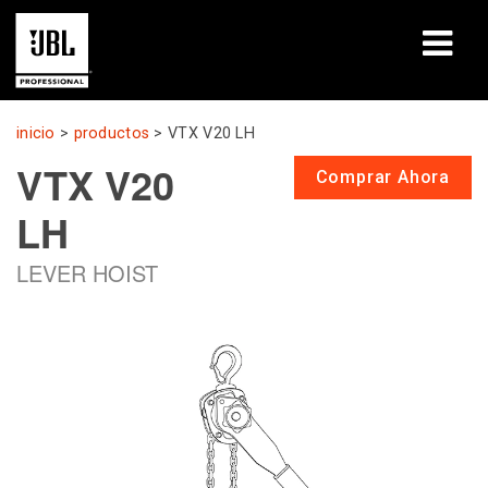
productos
inicio
>
productos
>
VTX V20 LH
VTX V20
Casos de estudio
Comprar Ahora
LH
Sesiones de aprendizaje
LEVER HOIST
capacitación
acerca de
Dónde comprar y conectar
soporte