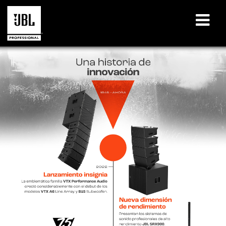
productos
Casos de estudio
Sesiones de aprendizaje
capacitación
acerca de
Dónde comprar y conectar
soporte