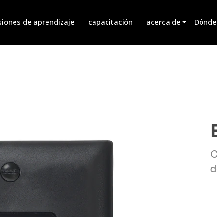
siones de aprendizaje
capacitación
acerca de
Dónde
innovation
Encont
noticias
Encont
history
Encont
Hablar
C
d