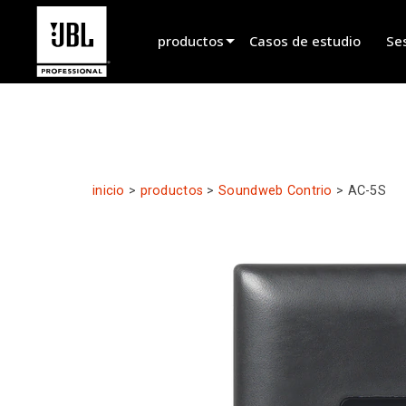
productos
Casos de estudio
Se
Selector de productos
Sonido de Cine
Instalado
inicio
>
productos
>
Soundweb Contrio
>
AC-5S
En Vivo Portátil
EN 54
Sonido en Vivo
Grabación y Radiodifusión
Componentes
Productos descontinuados