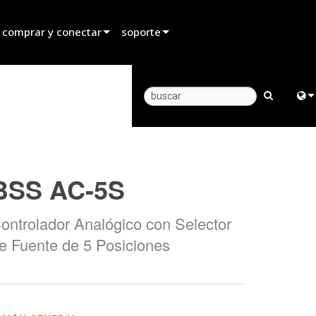
 comprar y conectar
soporte
rar un distribuidor
Soporte para productos
rar un socio de alquiler
Centro de Ayuda 24/7
rar un instalador
Portal para Consultores
Engl
 con ventas
software
中
BSS AC-5S
firmware
日
Descargas
ontrolador Analógico con Selector
한
e Fuente de 5 Posiciones
Garantía
registro del producto
Servicio