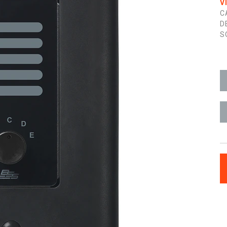
V
C
D
S