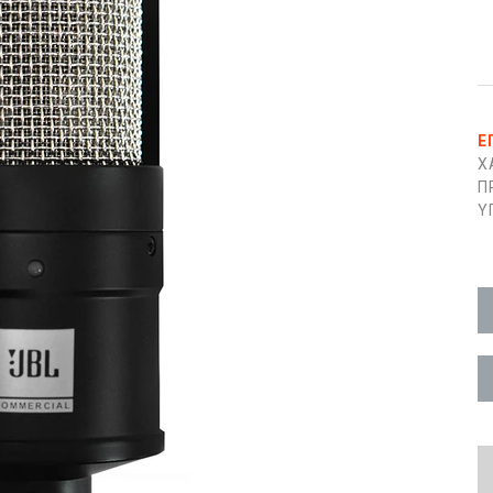
Ε
Χ
Π
Υ