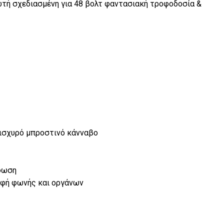
ωτή σχεδιασμένη για 48 βολτ φαντασιακή τροφοδοσία &
 ισχυρό μπροστινό κάνναβο
φωση
αφή φωνής και οργάνων