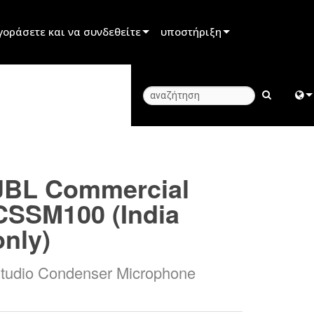
γοράσετε και να συνδεθείτε
υποστήριξη
μπόρου
Υποστήριξη προϊόντος
υνεργάτη ενοικίασης
Κέντρο βοήθειας 24/7
γκαταστάτη
Πύλη Συμβούλων
Engl
ε τις πωλήσεις
λογισμικό
中
JBL Commercial
firmware
日
CSSM100 (India
Λήψεις
한
only)
Εγγύηση
tudio Condenser Microphone
εγγραφή προϊόντος
Υπηρεσία