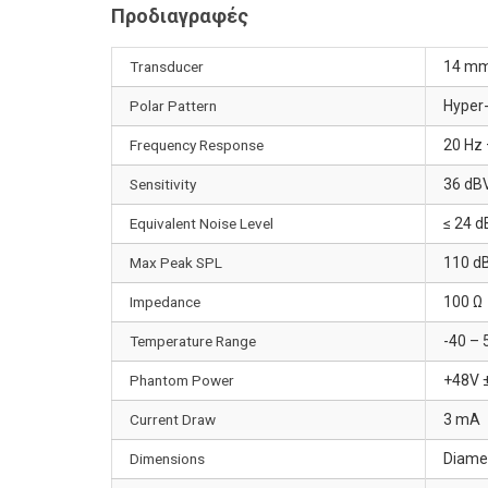
Προδιαγραφές
Transducer
14 mm
Polar Pattern
Hyper-
Frequency Response
20 Hz 
Sensitivity
36 dBV
Equivalent Noise Level
≤ 24 
Max Peak SPL
110 dB
Impedance
100 Ω
Temperature Range
-40 – 
Phantom Power
+48V 
Current Draw
3 mA
Dimensions
Diame