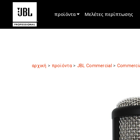
προϊόντα
Μελέτες περίπτωσης
Επιλογέας προϊόντος
Cinema Sound
Installed
αρχική
>
προϊόντα
>
JBL Commercial
>
Commercia
Live Portable
EN 54
Tour Sound
Recording & Broadcast
Components
Προϊόντα που έχουν διακοπεί