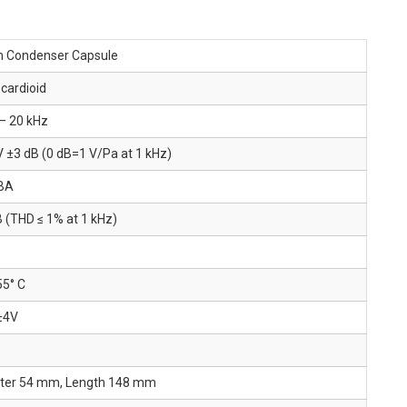
 Condenser Capsule
cardioid
– 20 kHz
 ±3 dB (0 dB=1 V/Pa at 1 kHz)
dBA
 (THD ≤ 1% at 1 kHz)
55° C
±4V
ter 54 mm, Length 148 mm