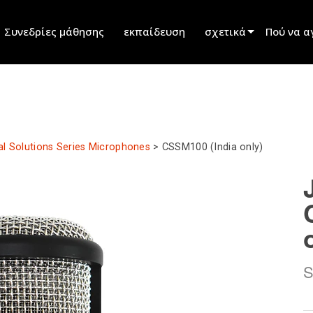
Συνεδρίες μάθησης
εκπαίδευση
σχετικά
Πού να α
innovation
Εύρεση ε
ειδήσεις
Εύρεση σ
history
Εύρεση ε
l Solutions Series Microphones
>
CSSM100 (India only)
Μιλήστε μ
S