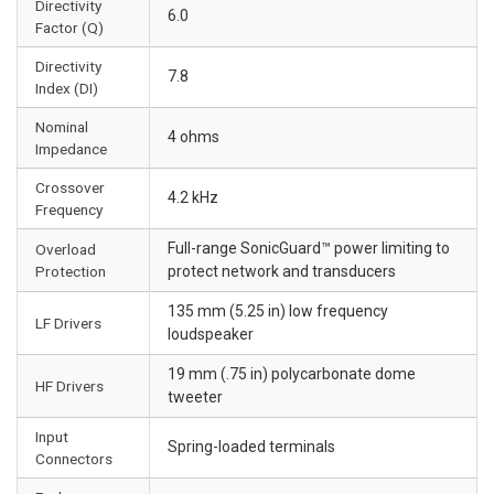
Directivity
6.0
Factor (Q)
Directivity
7.8
Index (DI)
Nominal
4 ohms
Impedance
Crossover
4.2 kHz
Frequency
Full-range SonicGuard™ power limiting to
Overload
Protection
protect network and transducers
135 mm (5.25 in) low frequency
LF Drivers
loudspeaker
19 mm (.75 in) polycarbonate dome
HF Drivers
tweeter
Input
Spring-loaded terminals
Connectors