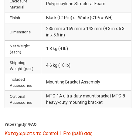
Enclosure
Polypropylene Structural Foam
Material
Finish
Black (C1Pro) or White (C1Pro-WH)
235 mm x 159 mm x 143 mm (9.3 in x 6.3
Dimensions
in x 5.6 in)
Net Weight
1.8 kg (4 lb)
(each)
Shipping
4.6 kg (10 lb)
Weight (pair)
Included
Mounting Bracket Assembly
Accessories
MTC-1A ultra-duty mount bracket MTC-8
Optional
Accessories
heavy-duty mounting bracket
Υποστήριξη/FAQ
Καταχωρίστε το Control 1 Pro (pair) σας