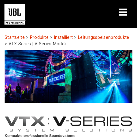
Produkte
Startseite
>
Produkte
>
Installiert
>
Leitungsspeisenprodukte
>
VTX Series | V Series Models
Fallstudien
Lernsitzungen
Schulungen
Über uns
Wo kaufen & verbinden
Support
Kompakte professionelle Soundsysteme