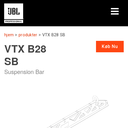
produkter
hjem
>
produkter
>
VTX B28 SB
VTX B28
Case studies
Køb Nu
SB
Læringssessioner
Suspension Bar
træning
om
Hvor man kan købe og forbinde
support