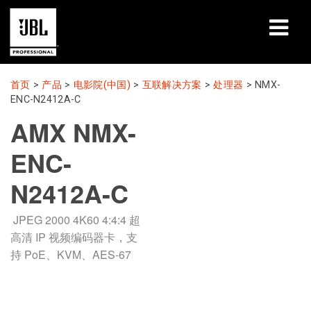
产品
首页
>
产品
>
电影院(中国)
>
互联解决方案
>
处理器
>
NMX-
ENC-N2412A-C
案例研究
AMX NMX-
学习课程
ENC-
培训
N2412A-C
关于
JPEG 2000 4K60 4:4:4 超
高清 IP 视频编码器卡，支
哪里购买和连接
持 PoE、KVM、AES-67
支持