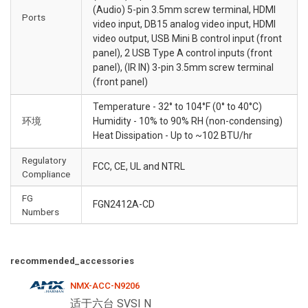
(Audio) 5-pin 3.5mm screw terminal, HDMI
Ports
video input, DB15 analog video input, HDMI
video output, USB Mini B control input (front
panel), 2 USB Type A control inputs (front
panel), (IR IN) 3-pin 3.5mm screw terminal
(front panel)
Temperature - 32° to 104°F (0° to 40°C)
环境
Humidity - 10% to 90% RH (non-condensing)
Heat Dissipation - Up to ~102 BTU/hr
Regulatory
FCC, CE, UL and NTRL
Compliance
FG
FGN2412A-CD
Numbers
recommended_accessories
NMX-ACC-N9206
适于六台 SVSI N