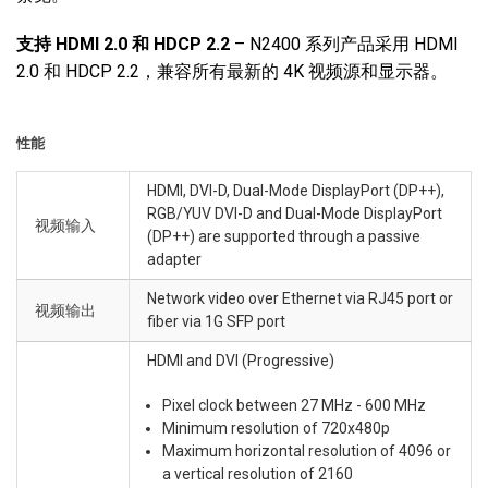
支持
HDMI 2.0
和
HDCP 2.2
– N2400 系列产品采用 HDMI
2.0 和 HDCP 2.2，兼容所有最新的 4K 视频源和显示器。
性能
HDMI, DVI-D, Dual-Mode DisplayPort (DP++),
RGB/YUV DVI-D and Dual-Mode DisplayPort
视频输入
(DP++) are supported through a passive
adapter
Network video over Ethernet via RJ45 port or
视频输出
fiber via 1G SFP port
HDMI and DVI (Progressive)
Pixel clock between 27 MHz - 600 MHz
Minimum resolution of 720x480p
Maximum horizontal resolution of 4096 or
a vertical resolution of 2160