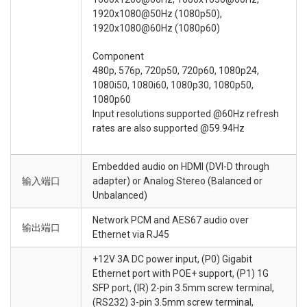
1920x1080@50Hz (1080p50),
1920x1080@60Hz (1080p60)
Component
480p, 576p, 720p50, 720p60, 1080p24,
1080i50, 1080i60, 1080p30, 1080p50,
1080p60
Input resolutions supported @60Hz refresh
rates are also supported @59.94Hz
Embedded audio on HDMI (DVI-D through
输入端口
adapter) or Analog Stereo (Balanced or
Unbalanced)
Network PCM and AES67 audio over
输出端口
Ethernet via RJ45
+12V 3A DC power input, (P0) Gigabit
Ethernet port with POE+ support, (P1) 1G
SFP port, (IR) 2-pin 3.5mm screw terminal,
(RS232) 3-pin 3.5mm screw terminal,