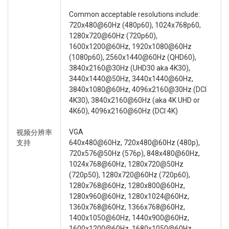
Common acceptable resolutions include:
720x480@60Hz (480p60), 1024x768p60,
1280x720@60Hz (720p60),
1600x1200@60Hz, 1920x1080@60Hz
(1080p60), 2560x1440@60Hz (QHD60),
3840x2160@30Hz (UHD30 aka 4K30),
3440x1440@50Hz, 3440x1440@60Hz,
3840x1080@60Hz, 4096x2160@30Hz (DCI
4K30), 3840x2160@60Hz (aka 4K UHD or
4K60), 4096x2160@60Hz (DCI 4K)
VGA
视频分辨率
支持
640x480@60Hz, 720x480@60Hz (480p),
720x576@50Hz (576p), 848x480@60Hz,
1024x768@60Hz, 1280x720@50Hz
(720p50), 1280x720@60Hz (720p60),
1280x768@60Hz, 1280x800@60Hz,
1280x960@60Hz, 1280x1024@60Hz,
1360x768@60Hz, 1366x768@60Hz,
1400x1050@60Hz, 1440x900@60Hz,
1600x1200@60Hz, 1680x1050@60Hz,