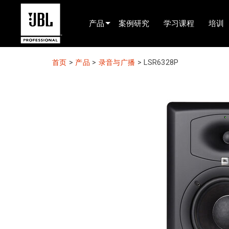
产品
案例研究
学习课程
培训
产品选择器
首页
>
产品
>
录音与广播
>
LSR6328P
电影院(中国)
娱乐音响
已安装
现场便携式音响
EN 54
巡演音响
录音与广播
组件