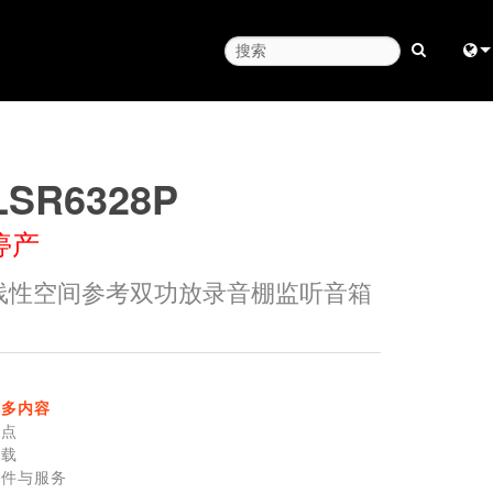
Engl
中
LSR6328P
Fra
停产
日
线性空间参考双功放录音棚监听音箱
ខ្មែរ
ربي
Deu
更多内容
Esp
特点
下载
Bah
零件与服务