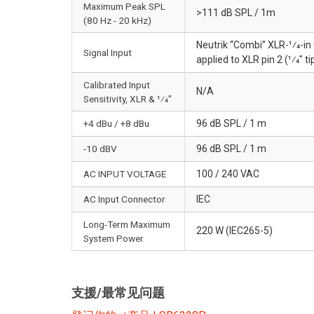
Maximum Peak SPL
>111 dB SPL / 1m
(80 Hz - 20 kHz)
Neutrik “Combi” XLR-1⁄4-in
Signal Input
applied to XLR pin 2 (1⁄4"
Calibrated Input
N/A
Sensitivity, XLR & 1⁄4"
+4 dBu / +8 dBu
96 dB SPL / 1 m
-10 dBV
96 dB SPL / 1 m
AC INPUT VOLTAGE
100 / 240 VAC
AC Input Connector
IEC
Long-Term Maximum
220 W (IEC265-5)
System Power
支援/最常见问题