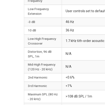
Frequency
Low Frequency
User controls set to defaul
Extension
-3 dB
46 Hz
10 dB
36 Hz
Low-High Frequency
1.7 kHz 6th-order acoustic 
Crossover
Distortion, 96 dB
N/A
SPL, 1m
Mid-High Frequency
N/A
(120 Hz - 20 kHz)
2nd Harmonic
<0.6%
3rd Harmonic
<1%
Maximum SPL (80 Hz
>108 dB SPL / 1m
- 20 kHz)