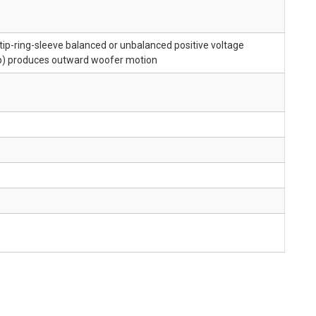
 tip-ring-sleeve balanced or unbalanced positive voltage
 tip) produces outward woofer motion