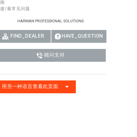
性能
Ital
援/最常见问题
ภาษ
HARMAN PROFESSIONAL SOLUTIONS:
Tiế
FIND_DEALER
HAVE_QUESTION
Dan
顾问支持
Ελλ
Pols
Por
用另一种语言查看此页面
Sve
한