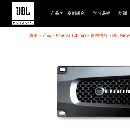
产品
案例研究
学习课程
培训
产品选择器
首页
>
产品
>
Cinema (China)
>
影院功放
>
DCi Netw
电影院(中国)
娱乐音响
已安装
现场便携式音响
EN 54
巡演音响
录音与广播
组件