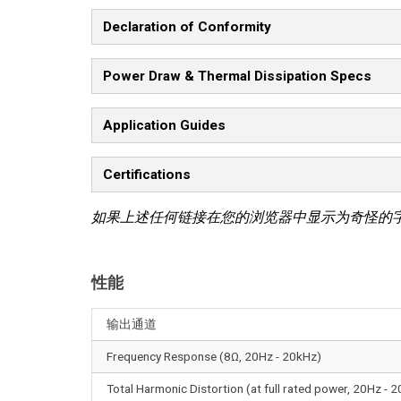
Declaration of Conformity
Power Draw & Thermal Dissipation Specs
Application Guides
Certifications
如果上述任何链接在您的浏览器中显示为奇怪的
性能
输出通道
Frequency Response (8Ω, 20Hz - 20kHz)
Total Harmonic Distortion (at full rated power, 20Hz - 