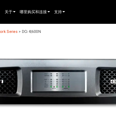
关于
哪里购买和连接
支持
innovation
寻找经销商
产品支持
ork Series
>
DCi 4|600N
新闻
寻找租赁合作伙伴
全天候帮助中心
history
寻找安装服务商
顾问门户
联系销售
软件下载
固件下载
资料下载
保修
产品登记
售后服务