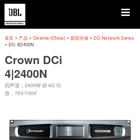
产品
首页
>
产品
>
Cinema (China)
>
影院功放
>
DCi Network Series
>
DCi 4|2400N
案例研究
Crown DCi
学习课程
4|2400N
培训
四声道，2400W @ 4Ω 功
放，70V/100V
关于
哪里购买和连接
支持