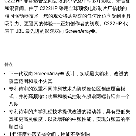
C222HP 非常适合空间受限的小型及中型多厅影院、录音棚
和混音间。由于 C222HP 采用全球顶级电影制片厂信赖的
相同驱动器技术，您的观众将从影院的任何座位享受到更具
吸引力、更逼真的体验——正如创作者的初衷。C222HP 代
表了 JBL 最先进的影院双向 ScreenArray®。
特点
下一代双向 ScreenArray® 设计，实现最大输出、改进的
覆盖范围和最小失真
专利待审的双重不同阵列技术为阶梯座位区创建覆盖模
式，并将高频输出功率和模式控制在频谱两端各延伸一个
八度
专利待审的声学孔径技术提供改进的驱动器，具有更低失
真和更高灵敏度，以及增强的中频性能，实现分频器的平
顺过渡
14" 深度外形节省空间，性能不受影响