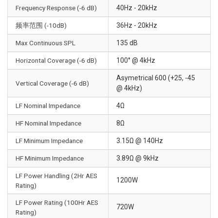
Frequency Response (-6 dB)
40Hz - 20kHz
频率范围 (-10dB)
36Hz - 20kHz
Max Continuous SPL
135 dB
Horizontal Coverage (-6 dB)
100° @ 4kHz
Asymetrical 600 (+25, -45
Vertical Coverage (-6 dB)
@ 4kHz)
LF Nominal Impedance
4Ω
HF Nominal Impedance
8Ω
LF Minimum Impedance
3.15Ω @ 140Hz
HF Minimum Impedance
3.89Ω @ 9kHz
LF Power Handling (2Hr AES
1200W
Rating)
LF Power Rating (100Hr AES
720W
Rating)