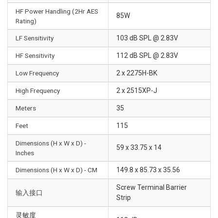
HF Power Handling (2Hr AES
85W
Rating)
LF Sensitivity
103 dB SPL @ 2.83V
HF Sensitivity
112 dB SPL @ 2.83V
Low Frequency
2 x 2275H-BK
High Frequency
2 x 2515XP-J
Meters
35
Feet
115
Dimensions (H x W x D) -
59 x 33.75 x 14
Inches
Dimensions (H x W x D) - CM
149.8 x 85.73 x 35.56
Screw Terminal Barrier
输入接口
Strip
灵敏度