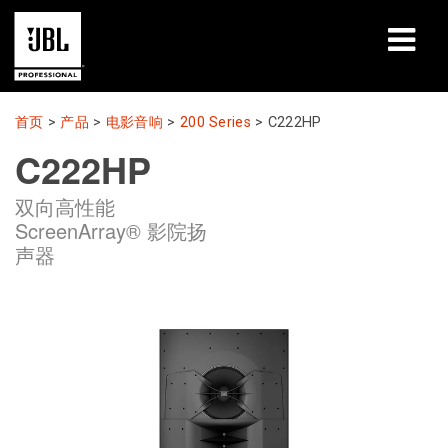
产品
首页
>
产品
>
电影音响
>
200 Series
>
C222HP
C222HP
案例研究
双向高性能
学习课程
ScreenArray® 影院扬
声器
培训
关于
哪里购买和连接
支持