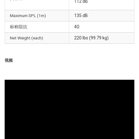
112 dB
Maximum SPL (1m)
135 dB
标称阻抗
4Ω
Net Weight (each)
220 lbs (99.79 kg)
视频