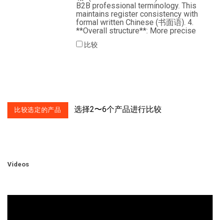
B2B professional terminology. This
maintains register consistency with
formal written Chinese (书面语). 4.
**Overall structure**: More precise
比较
选择2〜6个产品进行比较
Videos