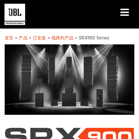
产品
首页
>
产品
>
已安装
>
线阵列产品
>
SRX900 Series
案例研究
学习课程
培训
关于
哪里购买和连接
支持