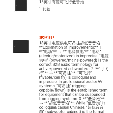
15英寸有源可飞行低音炮
比较
SRX918SF
18英寸电源供电可吊挂超低音音箱
**Explanation of improvements:** 1.
**"电动"** → **"电源供电"**: "电动"
(electric/motorized) is imprecise. "电源
供电" (powered/mains-powered) is the
correct B2B audio terminology for
active/powered subwoofers. 2. **"可飞
行"** → **"可吊挂"**: "可飞行"
(flyable/can fly) is colloquial and
imprecise. In professional audio/AV
systems, "可吊挂" (rigging-
capable/flown) is the established term
for equipment that can be suspended
from rigging systems. 3. **"低音炮"**
→ **"超低音音箱"**: While "低音炮" is
colloquial/casual Chinese, "超低音音
箱" (subwoofer cabinet) is the formal