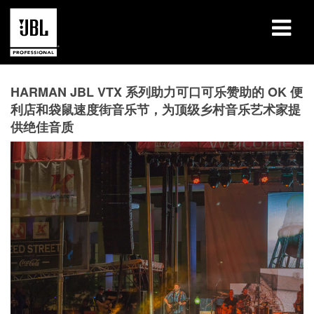
产品
HARMAN JBL VTX 系列助力可口可乐赞助的 OK 便
利店和袋鼠速度街音乐节，为顶级乡村音乐艺术家提
案例研究
供绝佳音质
学习课程
培训
关于
哪里购买和连接
支持