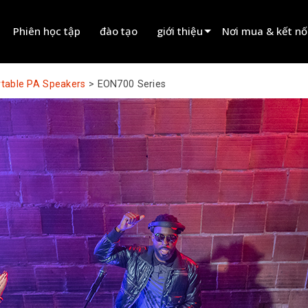
Phiên học tập
đào tạo
giới thiệu
Nơi mua & kết nố
innovation
Tìm đại lý
ortable PA Speakers
>
EON700 Series
tin tức
Tìm đối tác cho t
history
Tìm đơn vị lắp đặt
Liên hệ kinh doanh