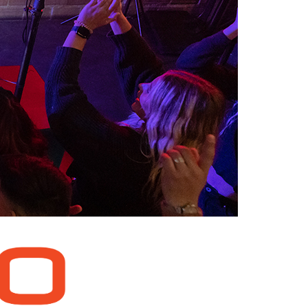
Ital
ภาษ
Tiế
Dan
Ελλ
Pols
Por
Sve
한