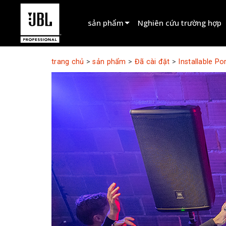
sản phẩm
Nghiên cứu trường hợp
Bộ chọn sản phẩm
trang chủ
>
sản phẩm
>
Đã cài đặt
>
Installable P
Âm Thanh Điện Ảnh
Đã cài đặt
Trực tiếp Di động
EN 54
Âm thanh sân khấu
Ghi âm & Phát sóng
Các thành phần
Sản phẩm ngừng sản xuất