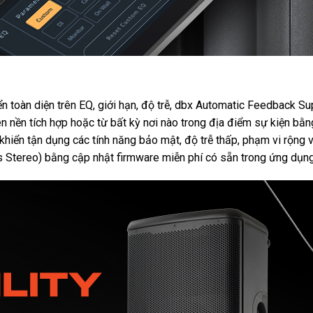
toàn diện trên EQ, giới hạn, độ trễ, dbx Automatic Feedback Su
èn nền tích hợp hoặc từ bất kỳ nơi nào trong địa điểm sự kiện b
u khiển tận dụng các tính năng bảo mật, độ trễ thấp, phạm vi rộng 
ss Stereo) bằng cập nhật firmware miễn phí có sẵn trong ứng dụn