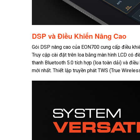
DSP và Điều Khiển Nâng Cao
Gói DSP nâng cao của EON700 cung cấp điều khiển 
Truy cập cài đặt trên loa bằng màn hình LCD có đ
thanh Bluetooth 5.0 tích hợp (loa toàn dải) và điề
mới nhất. Thiết lập truyền phát TWS (True Wirele