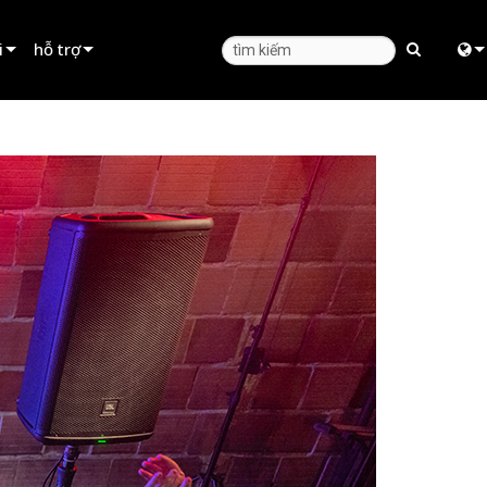
i
hỗ trợ
Hỗ trợ sản phẩm
Engl
huê
Trung tâm trợ giúp 24/7
中
Cổng Thông Tin Tư Vấn
Fra
phần mềm
日
phần mềm cơ sở
ខ្មែរ
Tải xuống
ربي
Bảo hành
Deu
đăng ký sản phẩm
Esp
Dịch vụ
Bah