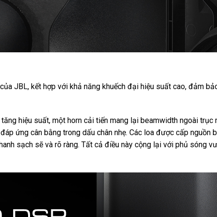
 của JBL, kết hợp với khả năng khuếch đại hiệu suất cao, đảm bả
à tăng hiệu suất, một horn cải tiến mang lại beamwidth ngoài trụ
p ứng cân bằng trong dấu chân nhẹ. Các loa được cấp nguồn bởi
hanh sạch sẽ và rõ ràng. Tất cả điều này cộng lại với phủ sóng vượ