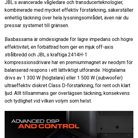
JBL:s avancerade vågledare och transducerteknologier,
kombinerade med mycket effektiv förstärkning, säkerställer
enhetlig täckning över hela lyssningsområdet, även när du
pressar systemet till gränsen.
Basbassarna är omdesignade för lägre impedans och högre
effektivitet, en förbättrad horn ger en mjuk off-axis
strålbredd och JBL:s kraftiga 2414H-1
kompressionsdrivare har en premiummagnet av neodym för
balanserad respons i ett lättviktigt utförande. Högtalarna
drivs av 1 300 W (högtalare) eller 1 500 W (subwoofer)
ultraeffektiv diskret Class D-förstärkning, för rent och klart
ljud. Allt tillsammans ger överlägsen täckning, konsekvens
och tydlighet vid vilken volym som helst.