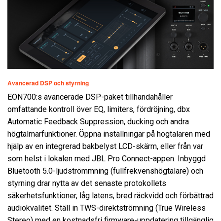
Avancerad DSP och styrning
EON700:s avancerade DSP-paket tillhandahåller
omfattande kontroll över EQ, limiters, fördröjning, dbx
Automatic Feedback Suppression, ducking och andra
högtalmarfunktioner. Öppna inställningar på högtalaren med
hjälp av en integrerad bakbelyst LCD-skärm, eller från var
som helst i lokalen med JBL Pro Connect-appen. Inbyggd
Bluetooth 5.0-ljudströmmning (fullfrekvenshögtalare) och
styrning drar nytta av det senaste protokollets
säkerhetsfunktioner, låg latens, bred räckvidd och förbättrad
audiokvalitet. Ställ in TWS-direktströmning (True Wireless
Stereo) med en kostnadsfri firmware-uppdatering tillgänglig