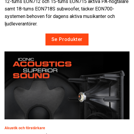
12-tums EON712 och 15-tums EON715 aktiva PA-högtalare
samt 18-tums EON718S subwoofer, täcker EON700-
systemen behoven för dagens aktiva musikanter och
ljudleverantörer.
Se Produkter
Akustik och förstärkare