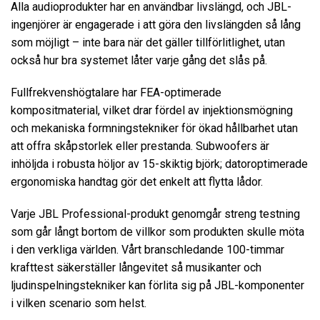
Alla audioprodukter har en användbar livslängd, och JBL-
ingenjörer är engagerade i att göra den livslängden så lång
som möjligt – inte bara när det gäller tillförlitlighet, utan
också hur bra systemet låter varje gång det slås på.
Fullfrekvenshögtalare har FEA-optimerade
kompositmaterial, vilket drar fördel av injektionsmögning
och mekaniska formningstekniker för ökad hållbarhet utan
att offra skåpstorlek eller prestanda. Subwoofers är
inhöljda i robusta höljor av 15-skiktig björk; datoroptimerade
ergonomiska handtag gör det enkelt att flytta lådor.
Varje JBL Professional-produkt genomgår streng testning
som går långt bortom de villkor som produkten skulle möta
i den verkliga världen. Vårt branschledande 100-timmar
krafttest säkerställer långevitet så musikanter och
ljudinspelningstekniker kan förlita sig på JBL-komponenter
i vilken scenario som helst.