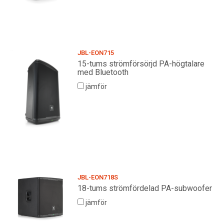
JBL-EON715
15-tums strömförsörjd PA-högtalare
med Bluetooth
jämför
JBL-EON718S
18-tums strömfördelad PA-subwoofer
jämför