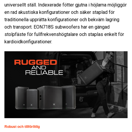
universellt ställ. Indexerade fötter gjutna i höjlarna möjliggör
en rad akustiska konfigurationer och säker staplad för
traditionella upprätta konfigurationer och bekväm lagring
och transport. EON718S subwoofers har en gängad
stolpfäste för fullfrekvenshögtalare och staplas enkelt för
kardioidkonfigurationer.
Robust och tillförlitlig