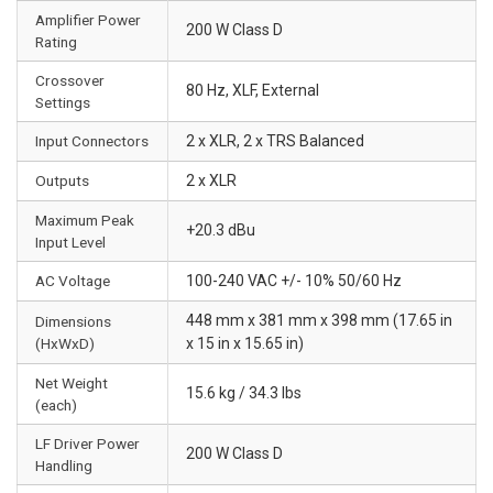
Amplifier Power
200 W Class D
Rating
Crossover
80 Hz, XLF, External
Settings
Input Connectors
2 x XLR, 2 x TRS Balanced
Outputs
2 x XLR
Maximum Peak
+20.3 dBu
Input Level
AC Voltage
100-240 VAC +/- 10% 50/60 Hz
448 mm x 381 mm x 398 mm (17.65 in
Dimensions
(HxWxD)
x 15 in x 15.65 in)
Net Weight
15.6 kg / 34.3 lbs
(each)
LF Driver Power
200 W Class D
Handling