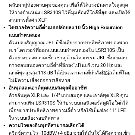
คลับมาสู่ห้องควบคุมของคุณ เพื่อให้ได้แรงบันดาลใจสูงสุด
ให้วางตำแหน่ง LSR310S ไว้ที่มุมห้องที่ใกล้ที่สุด และเปิดใช้
งานการตั้งค่า XLF
ไดรเวอร์ความถี่ต่ำแบบปล่อยลง 10 นิ้ว High Excursion
แบบกำหนดเอง
ตัวแปลงสัญญาณ JBL มีชื่อเสียงจากประสิทธิภาพของพวก
เขา ไดรเวอร์ที่ออกแบบแบบกำหนดเองใน LSR310S เป็น
ตัวอย่างของความเชี่ยวชาญด้านวิศวกรรม JBL ซึ่งส่งมอบ
การตอบสนองความถี่ต่ำที่ลึกลงไปในบริเวณ 20 Hz และ
เอาต์พุตสูงสุด 113 dB ได้เป็นเวลานานที่กำลัง额定เต็มที่โดย
ไม่มีความเสี่ยงต่อการเสียหาย
อินพุตและเอาต์พุตแบบสมดุลมืออาชีพ
ด้วยอินพุต XLR และ 1/4" แบบสมดุล และเอาต์พุต XLR คุณ
สามารถเพิ่ม LSR310S ให้กับระบบมอนิเตอร์สตูดิโอใดก็ได้
เพื่อขยายประสิทธิภาพความถี่ต่ำ หรือใช้เป็นช่อง ".1" LFE
ในระบบเสียงรอบทิศทาง
ความไวของอินพุตที่สามารถเลือกได้
สวิตช์ความไว -10dBV/+4 dBu ช่วยให้มั่นใจได้ถึงความเข้า