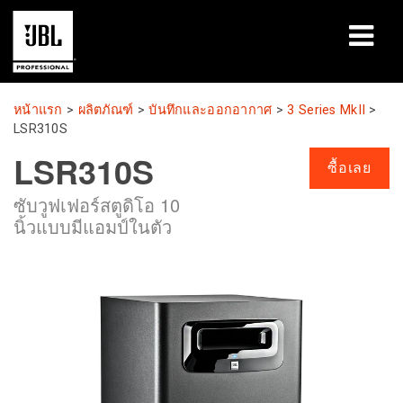
ผลิตภัณฑ์
หน้าแรก
>
ผลิตภัณฑ์
>
บันทึกและออกอากาศ
>
3 Series MkII
>
LSR310S
กรณีศึกษา
LSR310S
ซื้อเลย
เซสชันการเรียนรู้
ซับวูฟเฟอร์สตูดิโอ 10
นิ้วแบบมีแอมป์ในตัว
การฝึกอบรม
เกี่ยวกับ
ที่ซื้อและเชื่อมต่อ
การสนับสนุน