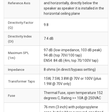
Reference Axis
and horizontally, directly below the
speaker as speaker it is installed in the
horizontal ceiling plane
Directivity Factor
9.8
(Q)
Directivity Index
7.4 dB
(DI)
97 dB (low-impedance, 103 dB peak)
Maximum SPL
94 dB (top 70V/100 tap)
(1m)
EN54: 84 dB (4m, top 70/100V tap)
Impedance
8 ohms (in direct/bypass setting)
15W, 7.5W, 3.8W @ 70V or 100V (plus
Transformer Taps
1.9W @ 70V only)
Thermal Fuse, open temperature 152
Fuse
degrees C, Rating >= 10A @ 250VAC
76 mm (3 inch) with polypropylene