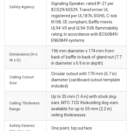
Signaling Speaker; rated IP-21 per
Safety Agency
IEC529/60529; Transformer UL
registered per UL1876; ROHS, C-tick
N108, CE compliant; Baffle meets
UL94-V0 and UL94-5VB flammability
rating; In accordance with IEC60849/
EN60849 systems
196 mm diameter x 174 mm from
Dimensions (H x
back of baffle to back of gland nut (7.7
W x D)
in diameter x 6.9 in in depth)
Circular cutout with 170 mm (6.7 in)
Ceiling Cutout
diameter (cardboard cutout template
Size
included)
Up to 35 mm (1.4 in) with stock dog-
ears. MTC-TCD thickceiling dog-ears
Ceiling Thickness
Range
available for up to 55 mm (2.2 in)
ceiling thicknesses
Safety Seismic
One point, top surface