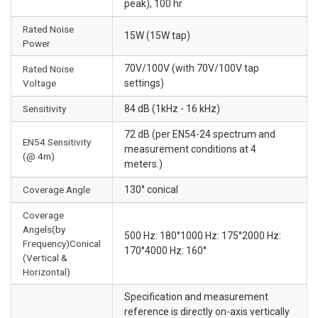
peak), 100 hr
Rated Noise
15W (15W tap)
Power
70V/100V (with 70V/100V tap
Rated Noise
Voltage
settings)
Sensitivity
84 dB (1kHz - 16 kHz)
72 dB (per EN54-24 spectrum and
EN54 Sensitivity
measurement conditions at 4
(@ 4m)
meters.)
Coverage Angle
130° conical
Coverage
Angels(by
500 Hz: 180°1000 Hz: 175°2000 Hz:
Frequency)Conical
170°4000 Hz: 160°
(Vertical &
Horizontal)
Specification and measurement
reference is directly on-axis vertically