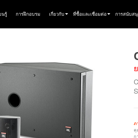
นรู้
การฝึกอบรม
เกี่ยวกับ
ที่ซื้อและเชื่อมต่อ
การสนับสน
innovation
ค้นหาตัวแทนจำหน่าย
การสนับสนุ
ข่าว
ค้นหาพันธมิตรเช่า
ศูนย์ช่วยเ
history
ค้นหาผู้ติดตั้ง
พอร์ทัลที่ป
ย
พูดคุยกับฝ่ายขาย
ซอฟต์แวร์
C
เฟิร์มแวร์
S
การดาวน์โ
การรับประก
การลงทะเบ
ภ
ค
บริการ
ก