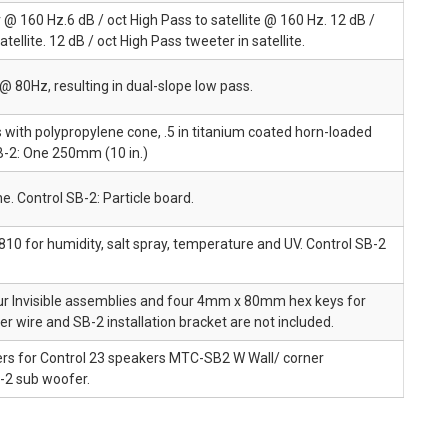
 160 Hz.6 dB / oct High Pass to satellite @ 160 Hz. 12 dB /
ellite. 12 dB / oct High Pass tweeter in satellite.
@ 80Hz, resulting in dual-slope low pass.
s with polypropylene cone, .5 in titanium coated horn-loaded
B-2: One 250mm (10 in.)
e. Control SB-2: Particle board.
810 for humidity, salt spray, temperature and UV. Control SB-2
our Invisible assemblies and four 4mm x 80mm hex keys for
ker wire and SB-2 installation bracket are not included.
s for Control 23 speakers MTC-SB2 W Wall/ corner
B-2 sub woofer.