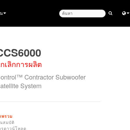
ุน
นผลิตภัณฑ์
Engl
หลือตลอด 24 ชั่วโมง
中
CCS6000
รึกษา
日
กเลิกการผลิต
한
ontrol™ Contractor Subwoofer
atellite System
หลด
ัน
ียนผลิตภัณฑ์
าพรวม
ุณสมบัติ
ารดาวน์โหลด