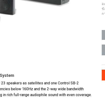
อ
ข
ก
 System
23 speakers as satellites and one Control SB-2
encies below 160Hz and the 2-way wide bandwidth
g in rich full-range audiophile sound with even coverage.