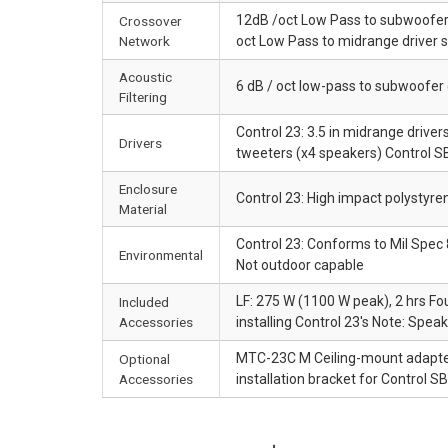
12dB /oct Low Pass to subwoofer @
Crossover
Network
oct Low Pass to midrange driver sat
Acoustic
6 dB / oct low-pass to subwoofer 
Filtering
Control 23: 3.5 in midrange driver
Drivers
tweeters (x4 speakers) Control S
Enclosure
Control 23: High impact polystyren
Material
Control 23: Conforms to Mil Spec 
Environmental
Not outdoor capable
LF: 275 W (1100 W peak), 2 hrs F
Included
Accessories
installing Control 23's Note: Spea
MTC-23C M Ceiling-mount adapter
Optional
Accessories
installation bracket for Control S