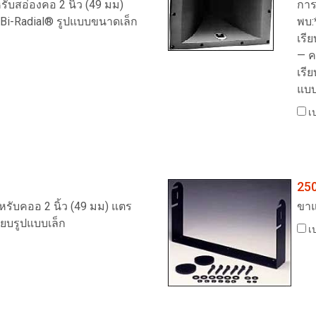
รับสอ่องคอ 2 นิ้ว (49 มม)
การ
i-Radial® รูปแบบขนาดเล็ก
พบ:
เรี
— ค
เรี
แบบ
เป
25
รับคออ 2 นิ้ว (49 มม) แตร
ขา
ียบรูปแบบเล็ก
เป