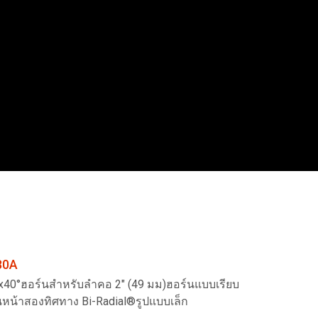
Ital
ภา
Tiế
Dan
Ελλ
Pols
Por
Sve
한
80A
x40°ฮอร์นสำหรับลำคอ 2" (49 มม)ฮอร์นแบบเรียบ
นหน้าสองทิศทาง Bi-Radial®รูปแบบเล็ก