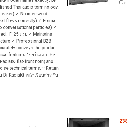
and/model names exactly: Bi-
เป
ished Thai audio terminology:
speaker) ✓ No inter-word
ext flows correctly) ✓ Formal
no conversational particles) ✓
ved: 1", 25 มม. ✓ Maintains
ructure ✓ Professional B2B
ccurately conveys the product
nical features. "ฮอร์นแบบ Bi-
Radial® flat-front horn) and
ecise technical terms. **Return
บ Bi-Radial® หน้าเรียบสำหรับ
23