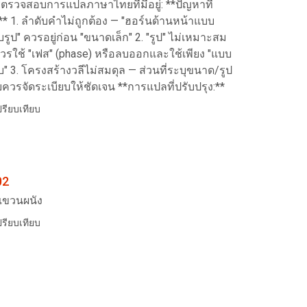
ตรวจสอบการแปลภาษาไทยที่มีอยู่: **ปัญหาที่
** 1. ลำดับคำไม่ถูกต้อง — "ฮอร์นด้านหน้าแบบ
ยบรูป" ควรอยู่ก่อน "ขนาดเล็ก" 2. "รูป" ไม่เหมาะสม
วรใช้ "เฟส" (phase) หรือลบออกและใช้เพียง "แบบ
ยบ" 3. โครงสร้างวลีไม่สมดุล — ส่วนที่ระบุขนาด/รูป
ควรจัดระเบียบให้ชัดเจน **การแปลที่ปรับปรุง:**
รียบเทียบ
02
แขวนผนัง
รียบเทียบ