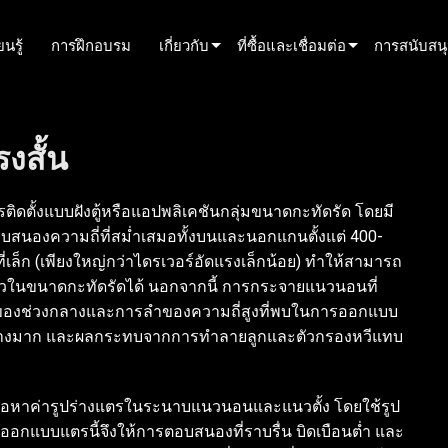
นรู้
การฝึกอบรม
เกี่ยวกับ
ที่ซื้อและเชื่อมต่อ
การสนับสน
innovation
ค้นหาตัวแทนจำหน่าย
การสนับสนุ
งสั้น
ข่าว
ค้นหาพันธมิตรเช่า
ศูนย์ช่วยเ
history
ค้นหาผู้ติดตั้ง
พอร์ทัลที่ป
ิดตั้งแบบฝังตู้หรือแอปพลิเคชันกลุ่มขนาดกะทัดรัด โดยมี
พูดคุยกับฝ่ายขาย
ซอฟต์แวร์
สนองความถี่ที่สม่ำเสมอทั้งบนและนอกแกนตั้งแต่ 400-
่เล็ก (เพียงใหญ่กว่าไดรเวอร์อัดแรงเล็กน้อย) ทำให้สามารถ
เฟิร์มแวร์
ในขนาดกะทัดรัดได้ นอกจากนี้ การกระจายแนวนอนที่
การดาวน์โ
ของช่วงกลางและการลำของความถี่สูงที่พบในการออกแบบ
ย่างมาก และผลกระทบจากการทำลายลูกและตัวกรองหวีแทบ
การรับประก
การลงทะเบ
่อหาค่ารูปร่างแตรในระนาบแนวนอนและแนวตั้ง โดยใช้รูป
บริการ
อกแบบแตรนี้จึงให้การตอบสนองที่ราบรื่น บิดเบือนต่ำ และ