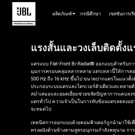
ผลิตภัณฑ์
กรณีศึกษา
เซสชันการเรีย
เครื่องมือเลือกผลิตภัณฑ์
แรงสั้นและวงเล็บติดตั้งแร
ระบบเสียงโรงภาพยนตร์
ติดตั้งแล้ว
แตรแบบ Flat-Front Bi-Radial® ออกแบบสำหรับการต
ระบบเคลื่อนที่สำหรับการแสดงสด
มุมการครอบคลุมหลากหลาย แตรเหล่านี้ให้การตอบ
500 Hz ถึง 16 kHz ขึ้นไป ขนาดปากแตรในแนวตั้งที
EN 54
ประกอบระบบแตรและไดรเวอร์ตัวเดียวและหลายตัว
ระบบเสียงทัวร์
สม่ำเสมอและยอดเยี่ยมช่วยขจัดปัญหาการแคบลง
แตรทั่วไป ความจำเป็นในการทับซ้อนแตรลดลงอ
บันทึกและออกอากาศ
จะหมดไป
ส่วนประกอบ
เทคนิคการออกแบบด้วยคอมพิวเตอร์ถูกนำมาใช้เพื
ผลิตภัณฑ์ที่ยกเลิกการผลิต
ทรงผนังด้านข้างตามสูตรอนุกรมกำลังพหุนาม การอ