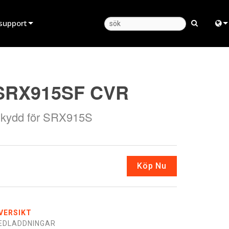
support
Produktsupport
Engl
Hjälpcenter dygnet runt
中
SRX915SF CVR
Konsultportal
Fra
kydd för SRX915S
programvara
日
firmware
ខ្មែរ
Nedladdningar
ربي
Köp Nu
Garanti
Deu
produktregistrering
Esp
VERSIKT
Service
Bah
EDLADDNINGAR