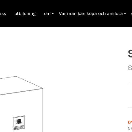
ass
utbildning
om
Var man kan köpa och ansluta
innovation
Hitta en återförsäljare
nyheter
Hitta en uthyrningspartner
history
Hitta en installatör
S
Prata med försäljning
Ö
N