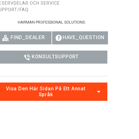
ESERVDELAR OCH SERVICE
Ital
UPPORT/FAQ
ภาษ
HARMAN PROFESSIONAL SOLUTIONS:
Tiế
FIND_DEALER
HAVE_QUESTION
Dan
Ελλ
KONSULTSUPPORT
Pols
Por
Visa Den Här Sidan På Ett Annat
Sve
Språk
한