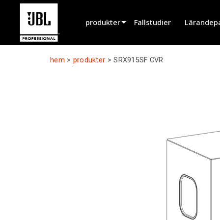
produkter
Fallstudier
Lärandep
Produktväljare
hem
>
produkter
>
SRX915SF CVR
Biografljud
Installerad
Live Portabel
EN 54
Turnélyd
Inspelning & Broadcasting
Komponenter
Utgångna produkter