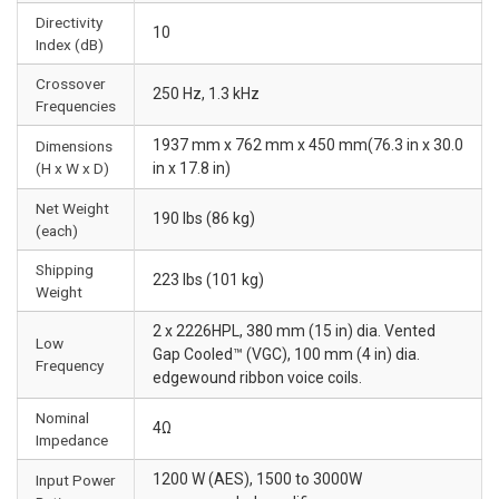
Directivity
10
Index (dB)
Crossover
250 Hz, 1.3 kHz
Frequencies
1937 mm x 762 mm x 450 mm(76.3 in x 30.0
Dimensions
(H x W x D)
in x 17.8 in)
Net Weight
190 lbs (86 kg)
(each)
Shipping
223 lbs (101 kg)
Weight
2 x 2226HPL, 380 mm (15 in) dia. Vented
Low
Gap Cooled™ (VGC), 100 mm (4 in) dia.
Frequency
edgewound ribbon voice coils.
Nominal
4Ω
Impedance
1200 W (AES), 1500 to 3000W
Input Power