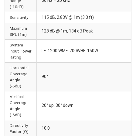
30 Hz – 20 kHz
Range
(-10dB)
Sensitivity
115 dB, 2.83V @ 1m (3.3 ft)
Maximum
128 dB @ 1m, 134 dB Peak
SPL (1m)
System
LF: 1200 WMF: 700WHF: 150W
Input Power
Rating
Horizontal
Coverage
90°
Angle
(-6dB)
Vertical
Coverage
20° up, 30° down
Angle
(-6dB)
Directivity
10.0
Factor (Q)