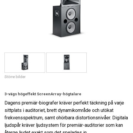
Språk/Region
Större bilder
3-vägs högeffekt ScreenArray-högtalare
Dagens premiär-biografer kräver perfekt täckning på varje
sittplats i auditoriet, brett dynamikområde och utökat
frekvensspektrum, samt ohörbara distortionsnivåer. Digitala
ljudspår kräver ljudsystem för premiär-auditorier som kan
återge ljudet exakt som det spelades in.