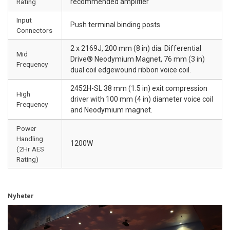
Rating
recommended amplifier
Input
Push terminal binding posts
Connectors
2 x 2169J, 200 mm (8 in) dia. Differential
Mid
Drive® Neodymium Magnet, 76 mm (3 in)
Frequency
dual coil edgewound ribbon voice coil.
2452H-SL 38 mm (1.5 in) exit compression
High
driver with 100 mm (4 in) diameter voice coil
Frequency
and Neodymium magnet.
Power
Handling
1200W
(2Hr AES
Rating)
Nyheter