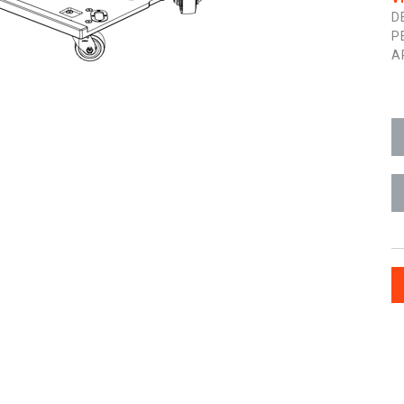
D
P
A