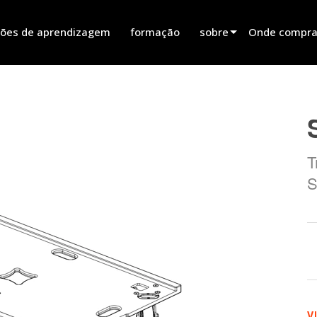
ões de aprendizagem
formação
sobre
Onde comprar
innovation
Encontrar um
notícias
Encontrar um 
history
Encontrar um 
T
Falar com ve
S
V