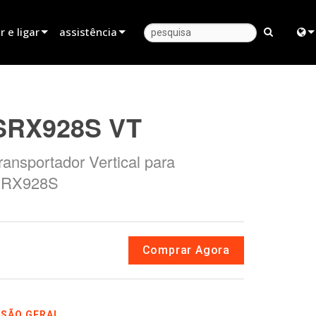
 e ligar
assistência
 revendedor
Apoio ao produto
Engl
parceiro de aluguer
Centro de Ajuda 24/7
中
SRX928S VT
instalador
Portal do Consultor
Fra
ransportador Vertical para
ndas
software
日
RX928S
firmware
ខ្មែរ
Descarregamentos
ربي
Garantia
Deu
Comprar Agora
registo do produto
Esp
Serviço
Bah
ISÃO GERAL