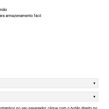
mião
ara armazenamento fácil
estranhos no seu navegador, clique com o botão direito no