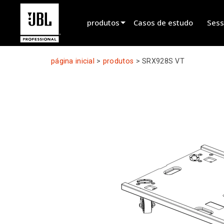
produtos
Casos de estudo
Sess
Seletor de produtos
página inicial
>
produtos
>
SRX928S VT
Som de Cinema
Instalado
Ao Vivo Portátil
EN 54
Som em Digressão
Gravação & Transmissão
Componentes
Produtos descontinuados