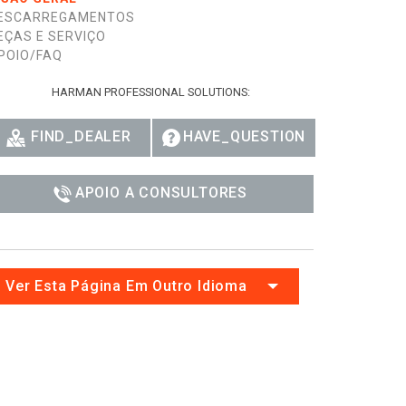
ESCARREGAMENTOS
Ital
EÇAS E SERVIÇO
ภาษ
POIO/FAQ
Tiế
HARMAN PROFESSIONAL SOLUTIONS:
Dan
FIND_DEALER
HAVE_QUESTION
Ελλ
APOIO A CONSULTORES
Pols
Por
Sve
Ver Esta Página Em Outro Idioma
한