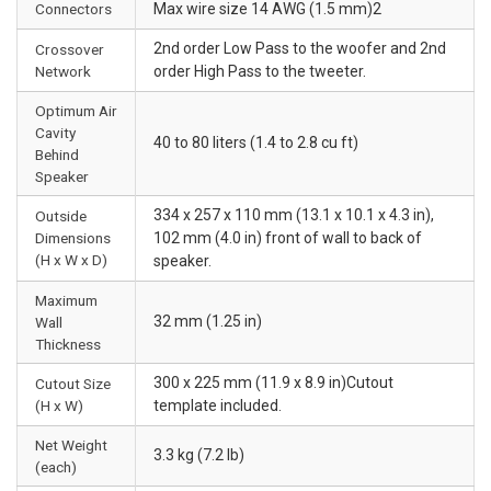
Connectors
Max wire size 14 AWG (1.5 mm)2
2nd order Low Pass to the woofer and 2nd
Crossover
Network
order High Pass to the tweeter.
Optimum Air
Cavity
40 to 80 liters (1.4 to 2.8 cu ft)
Behind
Speaker
334 x 257 x 110 mm (13.1 x 10.1 x 4.3 in),
Outside
Dimensions
102 mm (4.0 in) front of wall to back of
(H x W x D)
speaker.
Maximum
32 mm (1.25 in)
Wall
Thickness
300 x 225 mm (11.9 x 8.9 in)Cutout
Cutout Size
(H x W)
template included.
Net Weight
3.3 kg (7.2 lb)
(each)