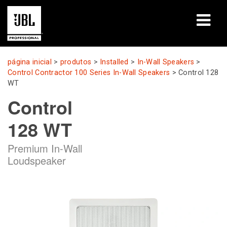
produtos
página inicial
>
produtos
>
Installed
>
In-Wall Speakers
>
Control Contractor 100 Series In-Wall Speakers
>
Control 128
Casos de estudo
WT
Control
Sessões de aprendizagem
128 WT
formação
Premium In-Wall
sobre
Loudspeaker
Onde comprar e ligar
assistência