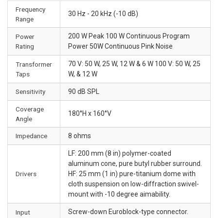
Frequency
30 Hz - 20 kHz (-10 dB)
Range
200 W Peak 100 W Continuous Program
Power
Rating
Power 50W Continuous Pink Noise
70 V: 50 W, 25 W, 12 W & 6 W 100 V: 50 W, 25
Transformer
Taps
W, & 12 W
Sensitivity
90 dB SPL
Coverage
180°H x 160°V
Angle
Impedance
8 ohms
LF: 200 mm (8 in) polymer-coated
aluminum cone, pure butyl rubber surround.
Drivers
HF: 25 mm (1 in) pure-titanium dome with
cloth suspension on low-diffraction swivel-
mount with -10 degree aimability.
Screw-down Euroblock-type connector.
Input