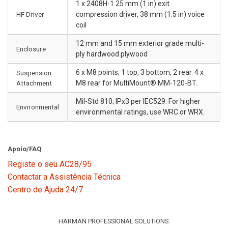
1 x 2408H-1 25 mm (1 in) exit
HF Driver
compression driver, 38 mm (1.5 in) voice
coil
12 mm and 15 mm exterior grade multi-
Enclosure
ply hardwood plywood
6 x M8 points; 1 top, 3 bottom, 2 rear. 4 x
Suspension
Attachment
M8 rear for MultiMount® MM-120-BT.
Mil-Std 810; IPx3 per IEC529. For higher
Environmental
environmental ratings, use WRC or WRX.
Apoio/FAQ
Registe o seu AC28/95
Contactar a Assistência Técnica
Centro de Ajuda 24/7
HARMAN PROFESSIONAL SOLUTIONS: