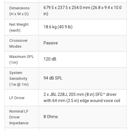
679.5 x 237.5 x 254.0 mm (26.8 x 9.4 x 10.0
Dimensions
(H x W x D)
in)
Net Weight
18.6 kg (40.9 lb)
(each)
Crossover
Passive
Modes
Maximum SPL
120 dB
(1m)
System
94 dB SPL
Sensitivity
(1w @ 1m)
2 x JBL 228J, 205 mm (8 in) SFG™ driver
LF Driver
with 64 mm (2.5 in) edge wound voice coil
Nominal LF
8 Ohms
Driver
Impedance