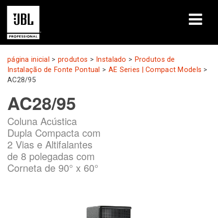
produtos
página inicial
>
produtos
>
Instalado
>
Produtos de
Instalação de Fonte Pontual
>
AE Series | Compact Models
>
Casos de estudo
AC28/95
AC28/95
Sessões de aprendizagem
Coluna Acústica
formação
Dupla Compacta com
2 Vias e Altifalantes
sobre
de 8 polegadas com
Corneta de 90° x 60°
Onde comprar e ligar
assistência