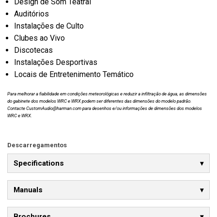
Design de Som Teatral
Auditórios
Instalações de Culto
Clubes ao Vivo
Discotecas
Instalações Desportivas
Locais de Entretenimento Temático
Para melhorar a fiabilidade em condições meteorológicas e reduzir a infiltração de água, as dimensões
do gabinete dos modelos WRC e WRX podem ser diferentes das dimensões do modelo padrão.
Contacte CustomAudio@harman.com para desenhos e/ou informações de dimensões dos modelos
WRC e WRX.
Descarregamentos
Specifications
Manuals
Brochures