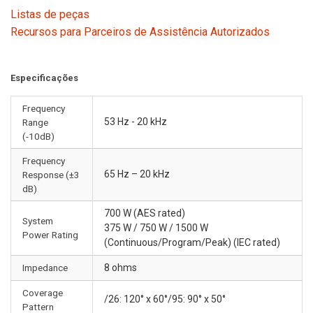
Listas de peças
Recursos para Parceiros de Assistência Autorizados
Especificações
Frequency
53 Hz - 20 kHz
Range
(-10dB)
Frequency
65 Hz – 20 kHz
Response (±3
dB)
700 W (AES rated)
System
375 W / 750 W / 1500 W
Power Rating
(Continuous/Program/Peak) (IEC rated)
Impedance
8 ohms
Coverage
/26: 120° x 60°/95: 90° x 50°
Pattern