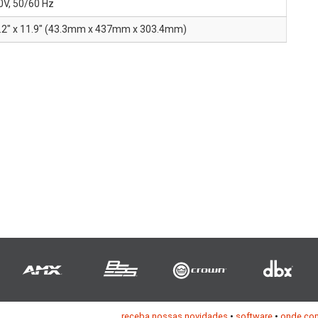
0V, 50/60 Hz
7.2" x 11.9" (43.3mm x 437mm x 303.4mm)
receba nossas novidades
•
software
•
onde co