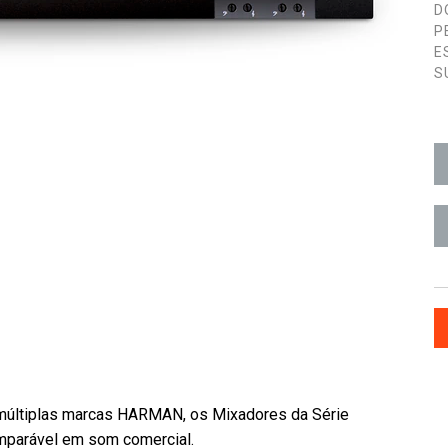
D
P
E
S
múltiplas marcas HARMAN, os Mixadores da Série
mparável em som comercial.