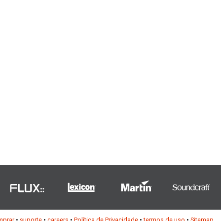
mprar
•
suporte
•
careers
•
Política de Privacidade
•
termos de uso
•
Sitemap