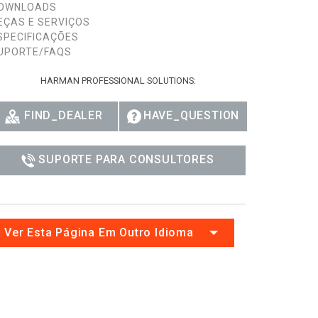
OWNLOADS
Ital
EÇAS E SERVIÇOS
SPECIFICAÇÕES
ภาษ
UPORTE/FAQS
Tiế
HARMAN PROFESSIONAL SOLUTIONS:
Dan
FIND_DEALER
HAVE_QUESTION
Ελλ
Pols
SUPORTE PARA CONSULTORES
Por
Sve
Ver Esta Página Em Outro Idioma
한