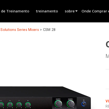
 de Treinamento
treinamento
sobre
Onde Comprar 
innovation
Encontrar um R
Solutions Series Mixers
>
CSM 28
novidades
Encontrar um Pa
history
Encontrar um In
M
Falar com Vend
V
R