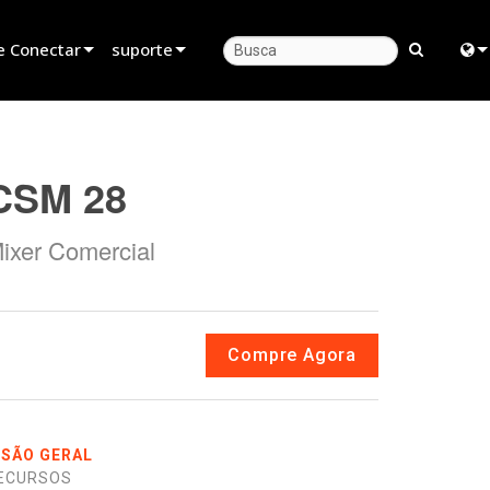
e Conectar
suporte
evendedor
Suporte ao produto
Engl
rceiro de Locação
Central de Ajuda 24/7
中
CSM 28
stalador
Portal do Consultor
Fra
ixer Comercial
as
software
日
firmware
ខ្មែរ
Downloads
ربي
Compre Agora
Garantia
Deu
registro de produto
Esp
ISÃO GERAL
Service
Bah
ECURSOS