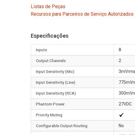
Listas de Peças
Recursos para Parceiros de Serviço Autorizados
Especificações
Inputs
8
Output Channels
2
Input Sensitivity (Mic)
3mVrm
Input Sensitivity (Line)
775mVr
Input Sensitivity (RCA)
300mVr
Phantom Power
27VDC
Priority Muting
Configurable Output Routing
No