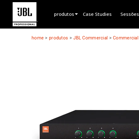
produtos
Case Studies
Sessões
Seletor de Produtos
home
>
produtos
>
JBL Commercial
>
Commercial 
Som para Cinema
Instalado
Ao Vivo Portátil
EN 54
Som em Digressão
Gravação e Transmissão
Componentes
Produtos Descontinuados