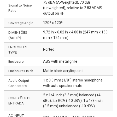
75 dBA (A-Weighted), 70 dBr
Signal to Noise
(unweighted), relative to 2.83 VRMS
Ratio
output on HF
Coverage Angle
120º x 120º
9.72 in x 6.02 in x 4.88 in (247 mm x 153
DIMENSÕES
(AxLxP)
mm x 124 mm)
ENCLOSURE
Ported
TYPE
Enclosure
ABS with metal grille
Enclosure Finish
Matte black acrylic paint
1 x 3.5 mm (1/8") stereo headphone
Audio Output
Connectors
with auto speaker mute
2 x 1/4-inch (6.5 mm) balanced (+4
CONEXÕES DE
dBu); 2 x RCA (-10 dBV); 1 x 1/8-inch
ENTRADA
(3.5 mm) unbalanced (-10 dBV)
AC INPUT