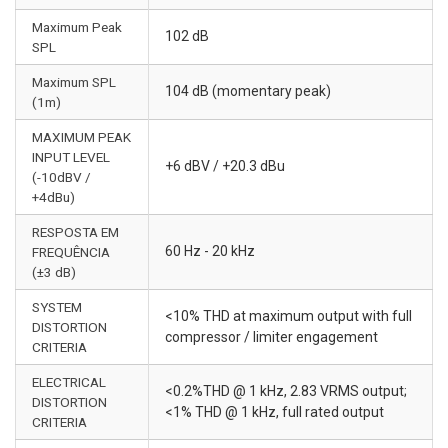
Maximum Peak
102 dB
SPL
Maximum SPL
104 dB (momentary peak)
(1m)
MAXIMUM PEAK
INPUT LEVEL
+6 dBV / +20.3 dBu
(-10dBV /
+4dBu)
RESPOSTA EM
60 Hz - 20 kHz
FREQUÊNCIA
(±3 dB)
SYSTEM
<10% THD at maximum output with full
DISTORTION
compressor / limiter engagement
CRITERIA
ELECTRICAL
<0.2%THD @ 1 kHz, 2.83 VRMS output;
DISTORTION
<1% THD @ 1 kHz, full rated output
CRITERIA