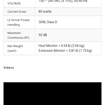
100 – 240 VAC (± 10%), 50/60 Hz
VOLTAGE
Current Draw
85 watts
LF Driver Power
30W, Class D
Handling
Maximum
92 dB
Continuous SPL
Host Monitor = 4.54 lb (2.06 kg);
Net Weight
(each)
Extension Monitor = 3.81 lb (1.73 kg)
Vídeos