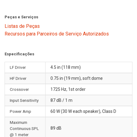
Peças e Serviços
Listas de Peças
Recursos para Parceiros de Serviço Autorizados
Especificações
LF Driver
4.5 in (118 mm)
HF Driver
0.75 in (19 mm), soft dome
Crossover
1725 Hz, 1st order
Input Sensitivity
87 dB / 1 m
Power Amp
60 W (30 W each speaker), Class D
Maximum
89 dB
Continuous SPL
@ 1 meter