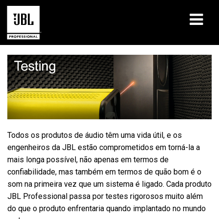
produtos
Case Studies
Sessões de Treinamento
treinamento
Todos os produtos de áudio têm uma vida útil, e os
engenheiros da JBL estão comprometidos em torná-la a
sobre
mais longa possível, não apenas em termos de
confiabilidade, mas também em termos de quão bom é o
Onde Comprar e Conectar
som na primeira vez que um sistema é ligado. Cada produto
JBL Professional passa por testes rigorosos muito além
suporte
do que o produto enfrentaria quando implantado no mundo