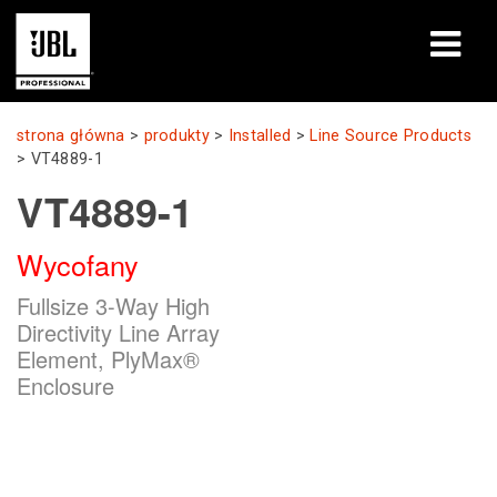
produkty
strona główna
>
produkty
>
Installed
>
Line Source Products
>
VT4889-1
Studia przypadków
VT4889-1
Sesje szkoleniowe
Wycofany
szkolenia
Fullsize 3-Way High
Directivity Line Array
o nas
Element, PlyMax®
Enclosure
Gdzie kupić i się połączyć
wsparcie