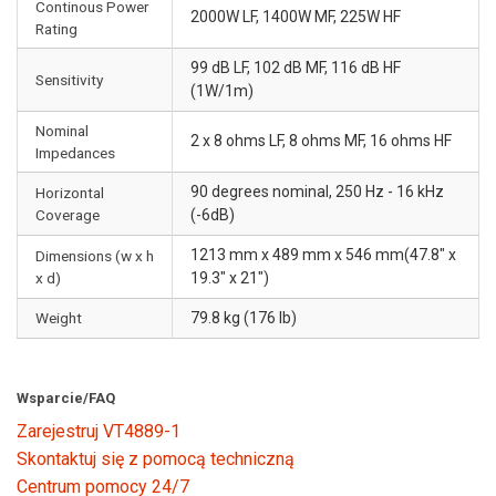
Continous Power
2000W LF, 1400W MF, 225W HF
Rating
99 dB LF, 102 dB MF, 116 dB HF
Sensitivity
(1W/1m)
Nominal
2 x 8 ohms LF, 8 ohms MF, 16 ohms HF
Impedances
90 degrees nominal, 250 Hz - 16 kHz
Horizontal
Coverage
(-6dB)
1213 mm x 489 mm x 546 mm(47.8" x
Dimensions (w x h
x d)
19.3" x 21")
Weight
79.8 kg (176 lb)
Wsparcie/FAQ
Zarejestruj VT4889-1
Skontaktuj się z pomocą techniczną
Centrum pomocy 24/7