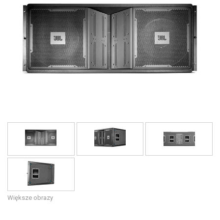
Język/Region
Większe obrazy