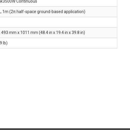
k3500W Continuous
, 1m (2π half-space ground-based application)
493 mm x 1011 mm (48.4 in x 19.4 in x 39.8 in)
9 lb)