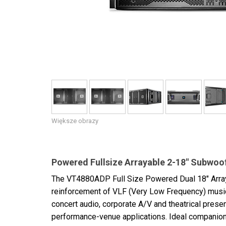
Większe obrazy
Powered Fullsize Arrayable 2-18" Subwoo
The VT4880ADP Full Size Powered Dual 18" Arraya
reinforcement of VLF (Very Low Frequency) musical
concert audio, corporate A/V and theatrical presen
performance-venue applications. Ideal companio