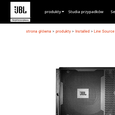
produkty
Studia przypadków
Se
Selektor produktów
strona główna
>
produkty
>
Installed
>
Line Source
Cinema Sound
Installed
Live Portable
EN 54
Tour Sound
Recording & Broadcast
Components
Wycofane produkty