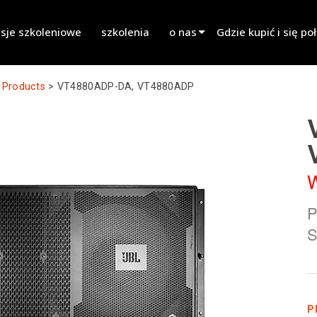
sje szkoleniowe
szkolenia
o nas
Gdzie kupić i się po
innovation
Znajdź dealera
 Products
>
VT4880ADP-DA, VT4880ADP
aktualności
Znajdź partnera wy
history
Znajdź instalatora
Skontaktuj się ze sp
W
P
S
P