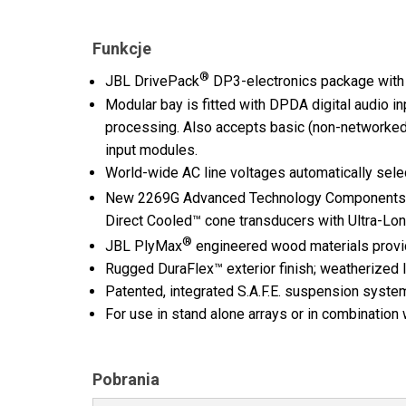
Funkcje
®
JBL DrivePack
DP3-electronics package with 
Modular bay is fitted with DPDA digital audio 
processing. Also accepts basic (non-networked
input modules.
World-wide AC line voltages automatically sele
New 2269G Advanced Technology Components: D
Direct Cooled™ cone transducers with Ultra-Lon
®
JBL PlyMax
engineered wood materials provide
Rugged DuraFlex™ exterior finish; weatherized
Patented, integrated S.A.F.E. suspension syste
For use in stand alone arrays or in combinati
Pobrania