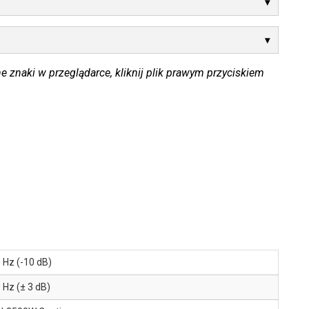
e znaki w przeglądarce, kliknij plik prawym przyciskiem
 Hz (-10 dB)
 Hz (± 3 dB)