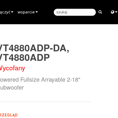
łączyć
wsparcie
Wsparcie produktu
Engl
najmu
Centrum pomocy 24/7
中
VT4880ADP-DA,
Portal dla Konsultantów
日
VT4880ADP
rzedażą
oprogramowanie
한
ycofany
oprogramowanie sprzętowe
owered Fullsize Arrayable 2-18"
Pobrania
ubwoofer
Gwarancja
rejestracja produktu
Serwis
RZEGLĄD