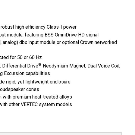
robust high efficiency Class-I power
input module, featuring BSS OmniDrive HD signal
, analog) dbx input module or optional Crown networked
cted for 50 or 60 Hz
®
ifferential Drive
Neodymium Magnet, Dual Voice Coil,
g Excursion capabilities
 rigid, yet lightweight enclosure
 loudspeaker cones
m with premium heat-treated alloys
on with other VERTEC system models