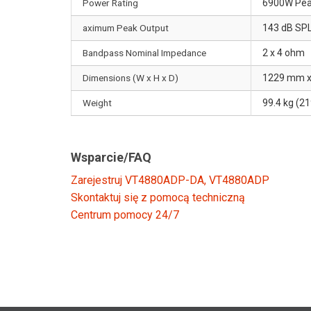
Power Rating
6900W Pea
aximum Peak Output
143 dB SPL
Bandpass Nominal Impedance
2 x 4 ohm
Dimensions (W x H x D)
1229 mm x 
Weight
99.4 kg (21
Wsparcie/FAQ
Zarejestruj VT4880ADP-DA, VT4880ADP
Skontaktuj się z pomocą techniczną
Centrum pomocy 24/7