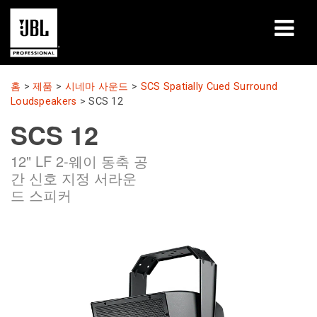
제품
홈
>
제품
>
시네마 사운드
>
SCS Spatially Cued Surround
Loudspeakers
>
SCS 12
사례 연구
SCS 12
학습 세션
12" LF 2-웨이 동축 공
간 신호 지정 서라운
교육
드 스피커
소개
구매처 및 연결 방법
지원