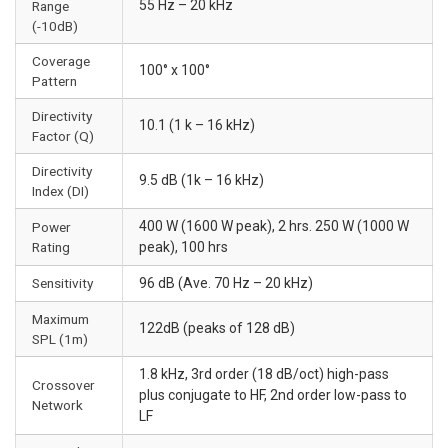
55 Hz – 20 kHz
Range
(-10dB)
Coverage
100° x 100°
Pattern
Directivity
10.1 (1 k – 16 kHz)
Factor (Q)
Directivity
9.5 dB (1k – 16 kHz)
Index (DI)
400 W (1600 W peak), 2 hrs. 250 W (1000 W
Power
Rating
peak), 100 hrs
Sensitivity
96 dB (Ave. 70 Hz – 20 kHz)
Maximum
122dB (peaks of 128 dB)
SPL (1m)
1.8 kHz, 3rd order (18 dB/oct) high-pass
Crossover
plus conjugate to HF, 2nd order low-pass to
Network
LF