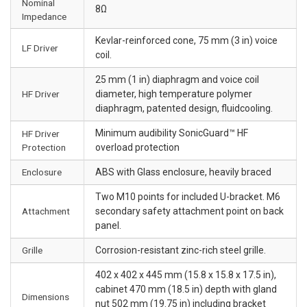
Nominal
8Ω
Impedance
Kevlar-reinforced cone, 75 mm (3 in) voice
LF Driver
coil.
25 mm (1 in) diaphragm and voice coil
HF Driver
diameter, high temperature polymer
diaphragm, patented design, fluidcooling.
Minimum audibility SonicGuard™ HF
HF Driver
Protection
overload protection
Enclosure
ABS with Glass enclosure, heavily braced
Two M10 points for included U-bracket. M6
Attachment
secondary safety attachment point on back
panel.
Grille
Corrosion-resistant zinc-rich steel grille.
402 x 402 x 445 mm (15.8 x 15.8 x 17.5 in),
cabinet 470 mm (18.5 in) depth with gland
Dimensions
nut 502 mm (19.75 in) including bracket