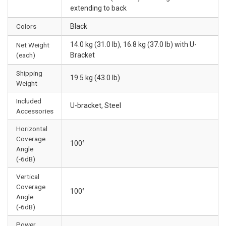
extending to back
Colors
Black
14.0 kg (31.0 lb), 16.8 kg (37.0 lb) with U-
Net Weight
(each)
Bracket
Shipping
19.5 kg (43.0 lb)
Weight
Included
U-bracket, Steel
Accessories
Horizontal
Coverage
100°
Angle
(-6dB)
Vertical
Coverage
100°
Angle
(-6dB)
Power