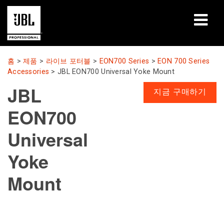
제품
홈
>
제품
>
라이브 포터블
>
EON700 Series
>
EON 700 Series
Accessories
>
JBL EON700 Universal Yoke Mount
사례 연구
JBL
지금 구매하기
학습 세션
EON700
교육
Universal
소개
Yoke
Mount
구매처 및 연결 방법
지원