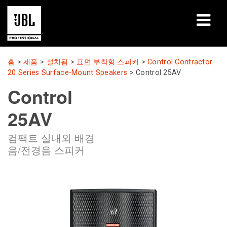
제품
홈
>
제품
>
설치됨
>
표면 부착형 스피커
>
Control Contractor
20 Series Surface-Mount Speakers
>
Control 25AV
사례 연구
Control
학습 세션
25AV
교육
컴팩트 실내외 배경
음/전경음 스피커
소개
구매처 및 연결 방법
지원