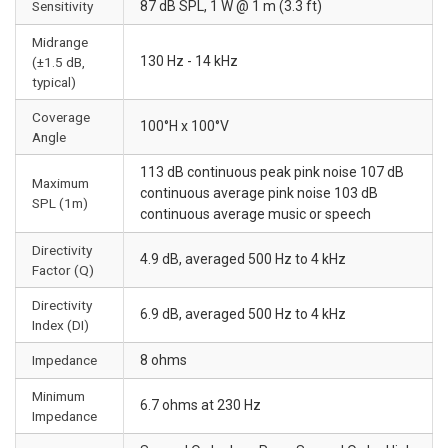
Sensitivity
87 dB SPL, 1 W @ 1 m (3.3 ft)
Midrange
130 Hz - 14 kHz
(±1.5 dB,
typical)
Coverage
100°H x 100°V
Angle
113 dB continuous peak pink noise 107 dB
Maximum
continuous average pink noise 103 dB
SPL (1m)
continuous average music or speech
Directivity
4.9 dB, averaged 500 Hz to 4 kHz
Factor (Q)
Directivity
6.9 dB, averaged 500 Hz to 4 kHz
Index (DI)
Impedance
8 ohms
Minimum
6.7 ohms at 230 Hz
Impedance