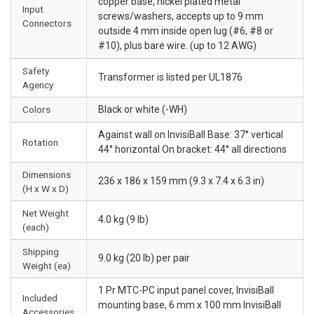
copper base, nickel plated metal
Input
screws/washers, accepts up to 9 mm
Connectors
outside 4 mm inside open lug (#6, #8 or
#10), plus bare wire. (up to 12 AWG)
Safety
Transformer is listed per UL1876
Agency
Colors
Black or white (-WH)
Against wall on InvisiBall Base: 37° vertical
Rotation
44° horizontal On bracket: 44° all directions
Dimensions
236 x 186 x 159 mm (9.3 x 7.4 x 6.3 in)
(H x W x D)
Net Weight
4.0 kg (9 lb)
(each)
Shipping
9.0 kg (20 lb) per pair
Weight (ea)
1 Pr MTC-PC input panel cover, InvisiBall
Included
mounting base, 6 mm x 100 mm InvisiBall
Accessories