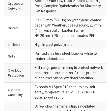
Second Order Low Pass, Second Order High
Crossover
Pass, Complex Optimization for Maximally
Network
Flat Response
LF: 130 mm (5.25 in) polypropylene-coated
paper with WeatherEdge surround, 25 mm
Drivers
(1 in) voicecoil on kapton former
HF: 20 mm (.75 in) titanium coated PEI
Enclosure
High Impact polystyrene
Painted stainless steel, black or white to
Grille
match cabinet, paintable
Full-range power limiting to protect network
Overload
and transducers. Internal fuse to protect
Protection
during exceptional overload condition
Exceeds Mil Spec 810 for humidity, salt
Outdoor
spray, temperature & UV. IEC 529 IP-X4
Capability
splashproof rating
Screw-down terminal strip, zinc-plated