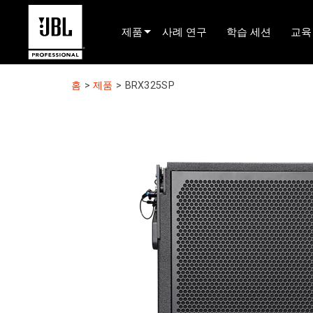
제품
사례 연구
학습 세션
교육
제품 선택기
홈
>
제품
>
BRX325SP
시네마 사운드
설치됨
라이브 포터블
EN 54
투어 사운드
레코딩 및 방송
구성 요소
단종된 제품