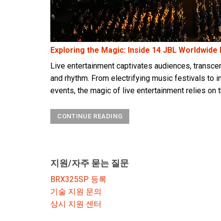
Exploring the Magic: Inside 14 JBL Worldwide
Live entertainment captivates audiences, transce
and rhythm. From electrifying music festivals to i
events, the magic of live entertainment relies on t
CONTINUE READING
지원/자주 묻는 질문
BRX325SP 등록
기술 지원 문의
상시 지원 센터