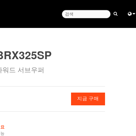
Engl
中
BRX325SP
Fra
파워드 서브우퍼
日
ខ្មែរ
ربي
지금 구매
Deu
Esp
개요
Bah
기능