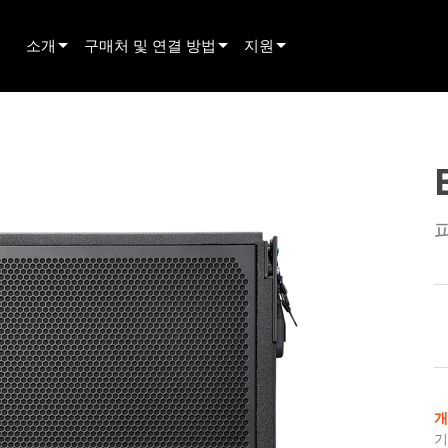
소개
구매처 및 연결 방법
지원
innovation
딜러 찾기
제품 지원
뉴스
렌탈 파트너 찾기
상시 지원 센터
history
설치 업체 찾기
컨설턴트 포털
영업팀에 문의하기
소프트웨어
펌웨어
다운로드
보증
제품 등록
서비스