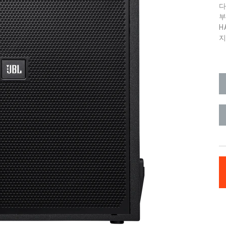
부
H
지