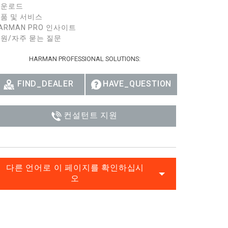
다운로드
Ital
품 및 서비스
ARMAN PRO 인사이트
ภาษ
원/자주 묻는 질문
Tiế
HARMAN PROFESSIONAL SOLUTIONS:
Dan
FIND_DEALER
HAVE_QUESTION
Ελλ
Pols
컨설턴트 지원
Por
Sve
다른 언어로 이 페이지를 확인하십시
한
오